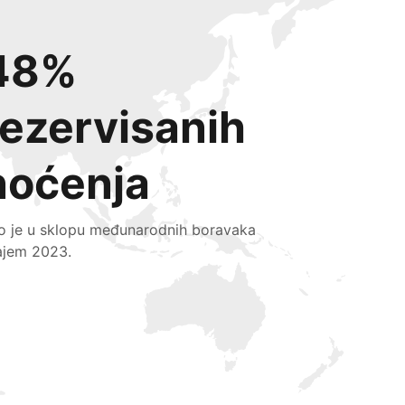
48%
rezervisanih
noćenja
lo je u sklopu međunarodnih boravaka
ajem 2023.