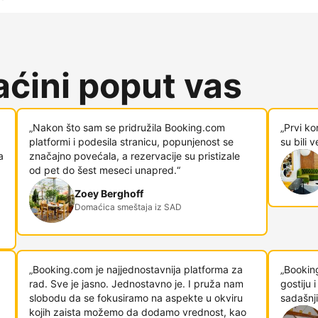
ćini poput vas
„Nakon što sam se pridružila Booking.com
„Prvi ko
platformi i podesila stranicu, popunjenost se
su bili 
a
značajno povećala, a rezervacije su pristizale
od pet do šest meseci unapred.“
Zoey Berghoff
Domaćica smeštaja iz SAD
„Booking.com je najjednostavnija platforma za
„Bookin
rad. Sve je jasno. Jednostavno je. I pruža nam
gostiju
slobodu da se fokusiramo na aspekte u okviru
sadašnji
kojih zaista možemo da dodamo vrednost, kao