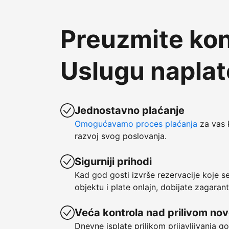
Preuzmite kon
Uslugu napla
Jednostavno plaćanje
Omogućavamo proces plaćanja
za vas 
razvoj svog poslovanja.
Sigurniji prihodi
Kad god gosti izvrše rezervacije koje 
objektu i plate onlajn, dobijate zagaran
Veća kontrola nad prilivom no
Dnevne isplate prilikom prijavljivanja g