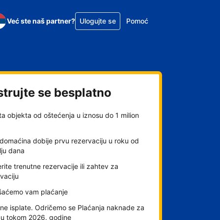
Već ste naš partner?
Ulogujte se
Pomoć
strujte se besplatno
ta objekta od oštećenja u iznosu do 1 milion
domaćina dobije prvu rezervaciju u roku od
lju dana
rite trenutne rezervacije ili zahtev za
vaciju
šaćemo vam plaćanje
ne isplate. Odričemo se Plaćanja naknade za
gu tokom 2026. godine