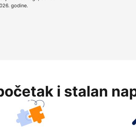
026. godine.
očetak i stalan na