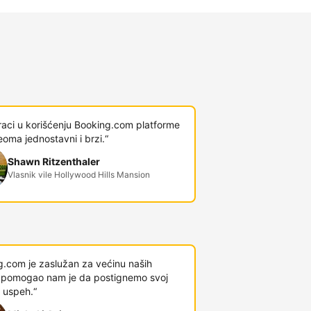
raci u korišćenju Booking.com platforme
veoma jednostavni i brzi.“
Shawn Ritzenthaler
Vlasnik vile Hollywood Hills Mansion
g.com je zaslužan za većinu naših
 i pomogao nam je da postignemo svoj
 uspeh.“