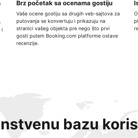
m
Brz početak sa ocenama gostiju
I
Vaše ocene gostiju sa drugih veb-sajtova za
O
putovanja se konvertuju i prikazuju na
p
m
stranici vašeg objekta pre nego što prvi
r
 i
gosti putem Booking.com platforme ostave
recenzije.
instvenu bazu koris