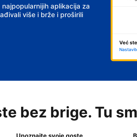
 najpopularnijih aplikacija za
ivali više i brže i proširili
Već ste
Nastavit
te bez brige. Tu sm
Upoznajte svoje goste
B