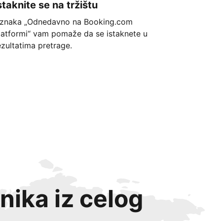
staknite se na tržištu
znaka „Odnedavno na Booking.com
latformi“ vam pomaže da se istaknete u
ezultatima pretrage.
nika iz celog