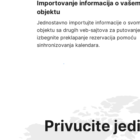
Importovanje informacija o vaše
objektu
Jednostavno importujte informacije o svo
objektu sa drugih veb-sajtova za putovanje
izbegnite preklapanje rezervacija pomoću
sinhronizovanja kalendara.
Počnite već danas
Privucite jed