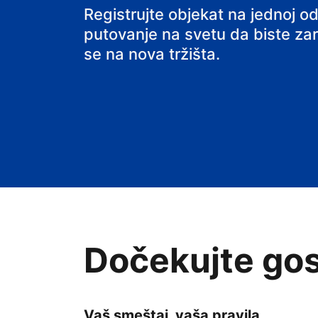
hostel
Registrujte objekat na jednoj od
putovanje na svetu da biste zarađ
se na nova tržišta.
Dočekujte gos
Vaš smeštaj, vaša pravila