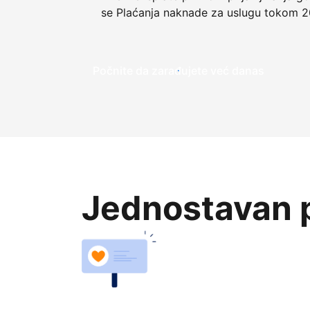
se Plaćanja naknade za uslugu tokom 2
Počnite da zarađujete već danas
Jednostavan p