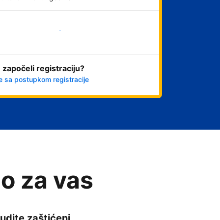
Počnite odmah
 započeli registraciju?
e sa postupkom registracije
o za vas
udite zaštićeni