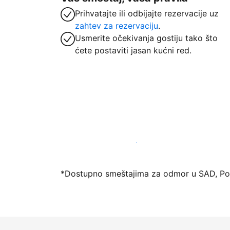
Prihvatajte ili odbijajte rezervacije uz
zahtev za rezervaciju
.
Usmerite očekivanja gostiju tako što
ćete postaviti jasan kućni red.
Registrujte svoj objekat već danas
*Dostupno smeštajima za odmor u SAD, Port