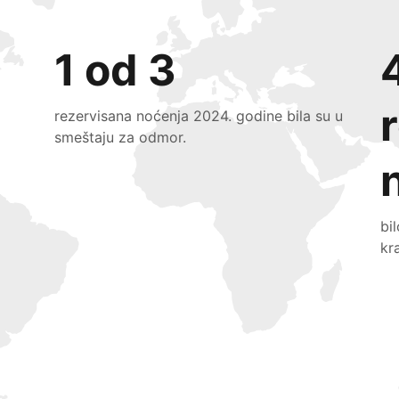
1 od 3
rezervisana noćenja 2024. godine bila su u
smeštaju za odmor.
bi
kr