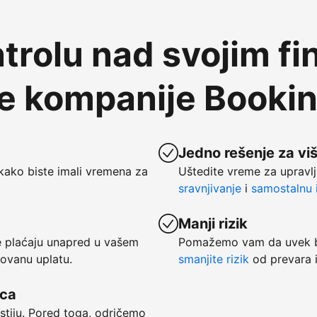
trolu nad svojim fi
te kompanije Booki
Jedno rešenje za vi
kako biste imali vremena za
Uštedite vreme za upravlj
sravnjivanje
i
samostalnu i
Manji rizik
se plaćaju unapred u vašem
Pomažemo vam da uvek bu
tovanu uplatu.
smanjite rizik
od prevara i
vca
ostiju. Pored toga, odričemo