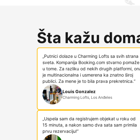
Šta kažu doma
„Putnici dolaze u Charming Lofts sa svih strana
sveta. Kompanija Booking.com stvarno pomaže
u tome. Za razliku od nekih drugih platformi, on
je multinacionalna i usmerena ka znatno široj
publici. Za mene je to bila prava prekretnica.“
Louis Gonzalez
Charming Lofts, Los Anđeles
„Uspela sam da registrujem objekat u roku od
15 minuta, a nakon samo dva sata sam primila
prvu rezervaciju!“