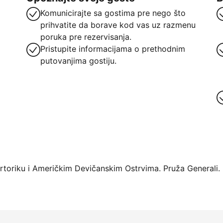
Komunicirajte sa gostima pre nego što
prihvatite da borave kod vas uz razmenu
poruka pre rezervisanja.
Pristupite informacijama o prethodnim
putovanjima gostiju.
oriku i Američkim Devičanskim Ostrvima. Pruža Generali.