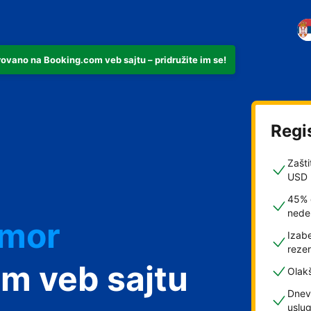
rovano na Booking.com veb sajtu – pridružite im se!
Regi
Zašti
USD
45% 
nede
dmor
Izabe
rezer
m veb sajtu
Olak
Dnev
uslu