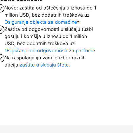
Novo: zaštita od oštećenja u iznosu do 1
milion USD, bez dodatnih troškova uz
Osiguranje objekta za domaćine
*
Zaštita od odgovornosti u slučaju tužbi
gostiju i komšija u iznosu do 1 milion
USD, bez dodatnih troškova uz
Osiguranje od odgovornosti za partnere
Na raspolaganju vam je izbor raznih
opcija
zaštite u slučaju štete
.