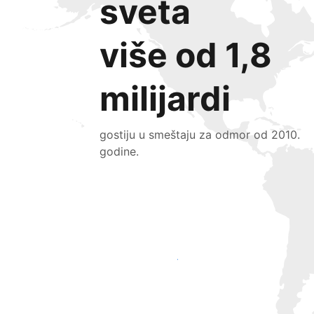
sveta
više od 1,8
milijardi
gostiju u smeštaju za odmor od 2010.
godine.
Privucite nove goste već danas