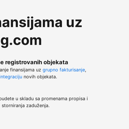
nansijama uz
ng.com
še registrovanih objekata
anje finansijama uz
grupno fakturisanje
,
ntegraciju
novih objekata.
dete u skladu sa promenama propisa i
 storniranja zaduženja.