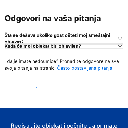
Odgovori na vaša pitanja
Šta se dešava ukoliko gost ošteti moj smeštajni
objekat?
Kada će moj objekat biti objavljen?
I dalje imate nedoumice? Pronađite odgovore na sva
svoja pitanja na stranici
Često postavljana pitanja
Počnite da primate goste
Registrujte objekat i počnite da primate