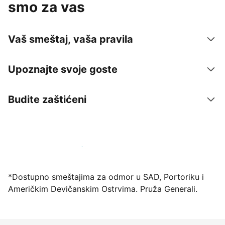
smo za vas
Vaš smeštaj, vaša pravila
Upoznajte svoje goste
Budite zaštićeni
Registrujte svoj objekat već danas
*Dostupno smeštajima za odmor u SAD, Portoriku i
Američkim Devičanskim Ostrvima. Pruža Generali.