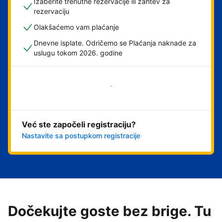
Izaberite trenutne rezervacije ili zahtev za
rezervaciju
Olakšaćemo vam plaćanje
Dnevne isplate. Odričemo se Plaćanja naknade za
uslugu tokom 2026. godine
Počnite odmah
Već ste započeli registraciju?
Nastavite sa postupkom registracije
Dočekujte goste bez brige. Tu