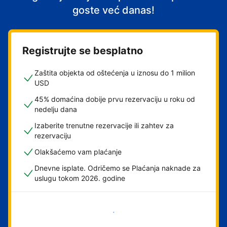
goste već danas!
Registrujte se besplatno
Zaštita objekta od oštećenja u iznosu do 1 milion
USD
45% domaćina dobije prvu rezervaciju u roku od
nedelju dana
Izaberite trenutne rezervacije ili zahtev za
rezervaciju
Olakšaćemo vam plaćanje
Dnevne isplate. Odričemo se Plaćanja naknade za
uslugu tokom 2026. godine
Počnite odmah