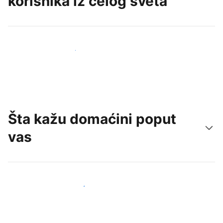
korisnika iz celog sveta
Privucite nove goste već danas
Šta kažu domaćini poput
vas
Pridružite se domaćinima poput vas