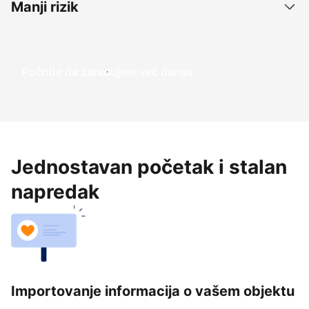
Manji rizik
Počnite da zarađujete već danas
Jednostavan početak i stalan
napredak
Importovanje informacija o vašem objektu