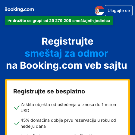
Ulogujte se
Pridružite se grupi od 29 279 209 smeštajnih jedinica
apartman
Registrujte
hotel
smeštaj za odmor
na Booking.com veb sajtu
pansion
hostel
Registrujte se besplatno
Zaštita objekta od oštećenja u iznosu do 1 milion
USD
45% domaćina dobije prvu rezervaciju u roku od
nedelju dana