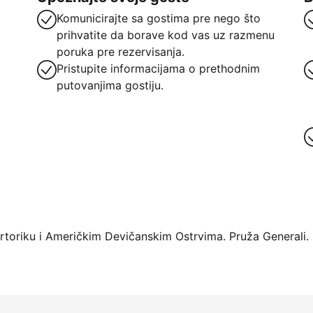
Komunicirajte sa gostima pre nego što
prihvatite da borave kod vas uz razmenu
poruka pre rezervisanja.
Pristupite informacijama o prethodnim
putovanjima gostiju.
oriku i Američkim Devičanskim Ostrvima. Pruža Generali.