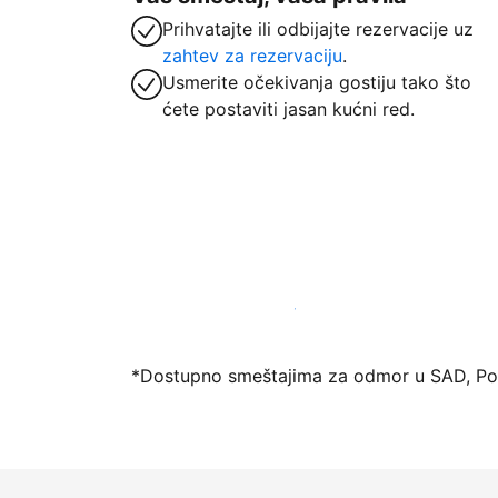
Prihvatajte ili odbijajte rezervacije uz
zahtev za rezervaciju
.
Usmerite očekivanja gostiju tako što
ćete postaviti jasan kućni red.
Registrujte svoj objekat već danas
*Dostupno smeštajima za odmor u SAD, Port