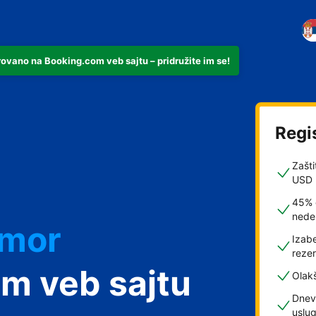
rovano na Booking.com veb sajtu – pridružite im se!
Regi
Zašti
USD
45% 
nede
dmor
Izabe
rezer
m veb sajtu
Olak
Dnev
uslu