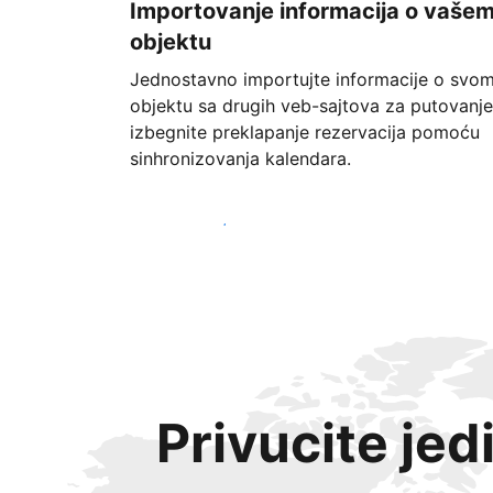
Importovanje informacija o vaše
objektu
Jednostavno importujte informacije o svo
objektu sa drugih veb-sajtova za putovanje
izbegnite preklapanje rezervacija pomoću
sinhronizovanja kalendara.
Počnite već danas
Privucite jed