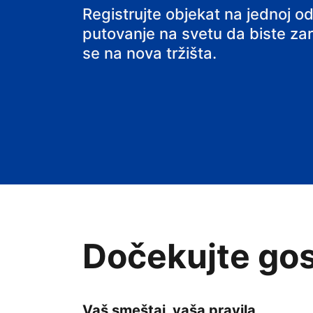
hostel
Registrujte objekat na jednoj od
putovanje na svetu da biste zarađ
se na nova tržišta.
Dočekujte gos
Vaš smeštaj, vaša pravila