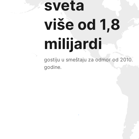
sveta
više od 1,8
milijardi
gostiju u smeštaju za odmor od 2010.
godine.
Privucite nove goste već danas