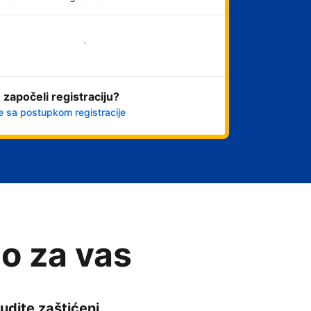
Počnite odmah
 započeli registraciju?
e sa postupkom registracije
o za vas
udite zaštićeni