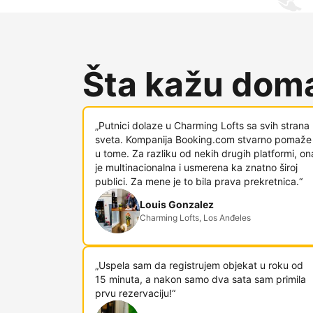
Šta kažu doma
„Putnici dolaze u Charming Lofts sa svih strana
sveta. Kompanija Booking.com stvarno pomaže
u tome. Za razliku od nekih drugih platformi, on
je multinacionalna i usmerena ka znatno široj
publici. Za mene je to bila prava prekretnica.“
Louis Gonzalez
Charming Lofts, Los Anđeles
„Uspela sam da registrujem objekat u roku od
15 minuta, a nakon samo dva sata sam primila
prvu rezervaciju!“