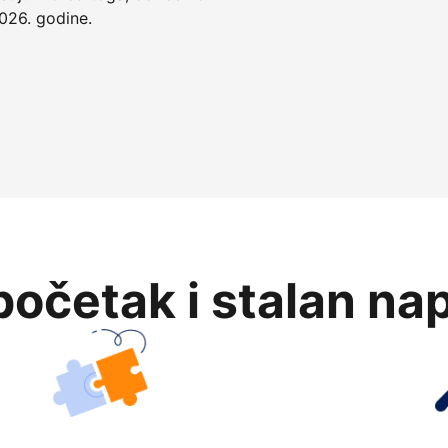
026. godine.
očetak i stalan na