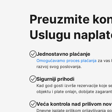
Preuzmite kon
Uslugu napla
Jednostavno plaćanje
Omogućavamo proces plaćanja
za vas 
razvoj svog poslovanja.
Sigurniji prihodi
Kad god gosti izvrše rezervacije koje 
objektu i plate onlajn, dobijate zagaran
Veća kontrola nad prilivom no
Dnevne isplate prilikom prijavljivanja g