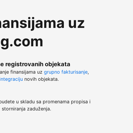
nansijama uz
ng.com
še registrovanih objekata
anje finansijama uz
grupno fakturisanje
,
ntegraciju
novih objekata.
dete u skladu sa promenama propisa i
 storniranja zaduženja.