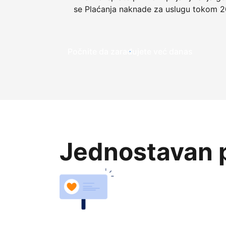
se Plaćanja naknade za uslugu tokom 2
Počnite da zarađujete već danas
Jednostavan p