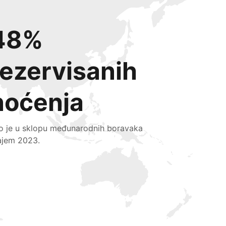
48%
rezervisanih
noćenja
lo je u sklopu međunarodnih boravaka
ajem 2023.