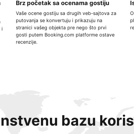
m
Brz početak sa ocenama gostiju
I
Vaše ocene gostiju sa drugih veb-sajtova za
O
putovanja se konvertuju i prikazuju na
p
m
stranici vašeg objekta pre nego što prvi
r
 i
gosti putem Booking.com platforme ostave
recenzije.
instvenu bazu koris