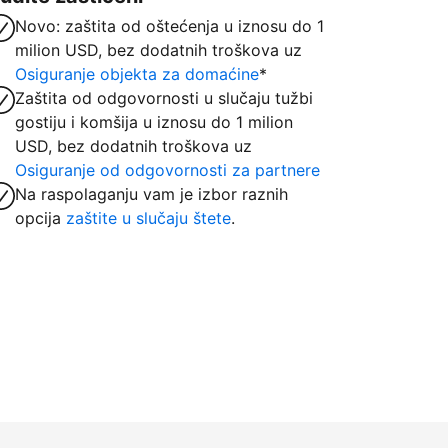
Novo: zaštita od oštećenja u iznosu do 1
milion USD, bez dodatnih troškova uz
Osiguranje objekta za domaćine
*
Zaštita od odgovornosti u slučaju tužbi
gostiju i komšija u iznosu do 1 milion
USD, bez dodatnih troškova uz
Osiguranje od odgovornosti za partnere
Na raspolaganju vam je izbor raznih
opcija
zaštite u slučaju štete
.