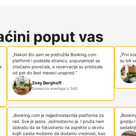
ćini poput vas
„Nakon što sam se pridružila Booking.com
„Prvi ko
platformi i podesila stranicu, popunjenost se
su bili 
a
značajno povećala, a rezervacije su pristizale
od pet do šest meseci unapred.“
Zoey Berghoff
Domaćica smeštaja iz SAD
„Booking.com je najjednostavnija platforma za
„Bookin
rad. Sve je jasno. Jednostavno je. I pruža nam
gostiju
slobodu da se fokusiramo na aspekte u okviru
sadašnji
kojih zaista možemo da dodamo vrednost, kao