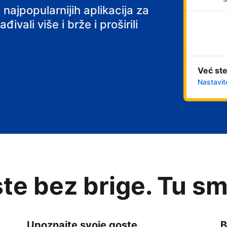
 najpopularnijih aplikacija za
ivali više i brže i proširili
Već ste
Nastavit
te bez brige. Tu sm
Upoznajte svoje goste
B