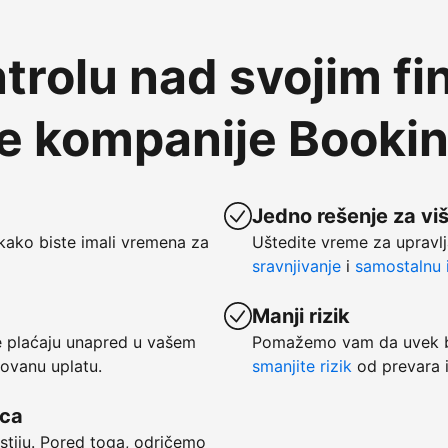
trolu nad svojim fi
te kompanije Booki
Jedno rešenje za vi
kako biste imali vremena za
Uštedite vreme za upravlj
sravnjivanje
i
samostalnu i
Manji rizik
se plaćaju unapred u vašem
Pomažemo vam da uvek bu
tovanu uplatu.
smanjite rizik
od prevara i
vca
ostiju. Pored toga, odričemo