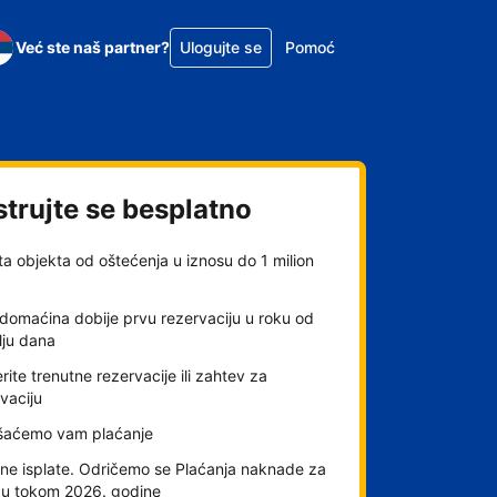
Već ste naš partner?
Ulogujte se
Pomoć
strujte se besplatno
ta objekta od oštećenja u iznosu do 1 milion
domaćina dobije prvu rezervaciju u roku od
lju dana
rite trenutne rezervacije ili zahtev za
vaciju
šaćemo vam plaćanje
ne isplate. Odričemo se Plaćanja naknade za
gu tokom 2026. godine