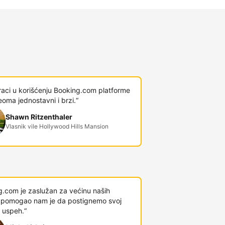
raci u korišćenju Booking.com platforme
veoma jednostavni i brzi.“
Shawn Ritzenthaler
Vlasnik vile Hollywood Hills Mansion
g.com je zaslužan za većinu naših
 i pomogao nam je da postignemo svoj
 uspeh.“