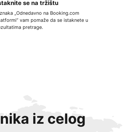
staknite se na tržištu
znaka „Odnedavno na Booking.com
latformi“ vam pomaže da se istaknete u
ezultatima pretrage.
nika iz celog