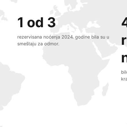
1 od 3
rezervisana noćenja 2024. godine bila su u
smeštaju za odmor.
bi
kr