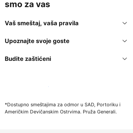
smo za vas
Vaš smeštaj, vaša pravila
Upoznajte svoje goste
Budite zaštićeni
Registrujte svoj objekat već danas
*Dostupno smeštajima za odmor u SAD, Portoriku i
Američkim Devičanskim Ostrvima. Pruža Generali.