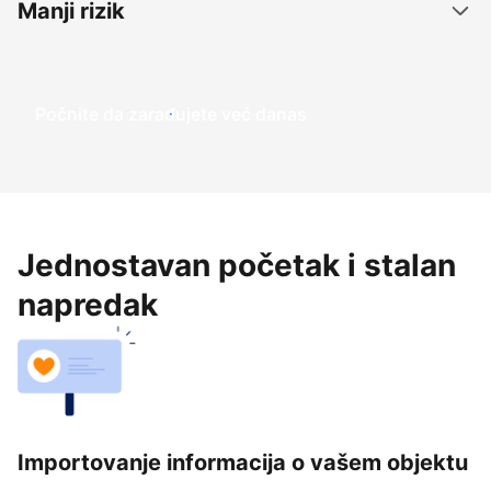
Manji rizik
Počnite da zarađujete već danas
Jednostavan početak i stalan
napredak
Importovanje informacija o vašem objektu