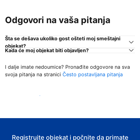
Odgovori na vaša pitanja
Šta se dešava ukoliko gost ošteti moj smeštajni
objekat?
Kada će moj objekat biti objavljen?
I dalje imate nedoumice? Pronađite odgovore na sva
svoja pitanja na stranici
Često postavljana pitanja
Počnite da primate goste
Registrujte objekat i počnite da primate