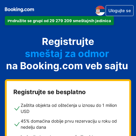
Ulogujte se
Pridružite se grupi od 29 279 209 smeštajnih jedinica
apartman
Registrujte
hotel
smeštaj za odmor
na Booking.com veb sajtu
pansion
hostel
Registrujte se besplatno
Zaštita objekta od oštećenja u iznosu do 1 milion
USD
45% domaćina dobije prvu rezervaciju u roku od
nedelju dana