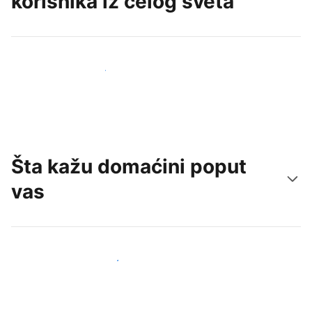
korisnika iz celog sveta
Privucite nove goste već danas
Šta kažu domaćini poput
vas
Pridružite se domaćinima poput vas