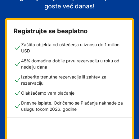
goste već danas!
Registrujte se besplatno
Zaštita objekta od oštećenja u iznosu do 1 milion
USD
45% domaćina dobije prvu rezervaciju u roku od
nedelju dana
Izaberite trenutne rezervacije ili zahtev za
rezervaciju
Olakšaćemo vam plaćanje
Dnevne isplate. Odričemo se Plaćanja naknade za
uslugu tokom 2026. godine
Počnite odmah