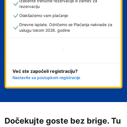
Izaberite trenutne rezervacije ili zahtev za
rezervaciju
Olakšaćemo vam plaćanje
Dnevne isplate. Odričemo se Plaćanja naknade za
uslugu tokom 2026. godine
Počnite odmah
Već ste započeli registraciju?
Nastavite sa postupkom registracije
Dočekujte goste bez brige. Tu