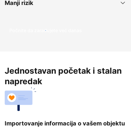
Manji rizik
Počnite da zarađujete već danas
Jednostavan početak i stalan
napredak
Importovanje informacija o vašem objektu