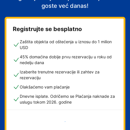
goste već danas!
Registrujte se besplatno
Zaštita objekta od oštećenja u iznosu do 1 milion
USD
45% domaćina dobije prvu rezervaciju u roku od
nedelju dana
Izaberite trenutne rezervacije ili zahtev za
rezervaciju
Olakšaćemo vam plaćanje
Dnevne isplate. Odričemo se Plaćanja naknade za
uslugu tokom 2026. godine
Počnite odmah