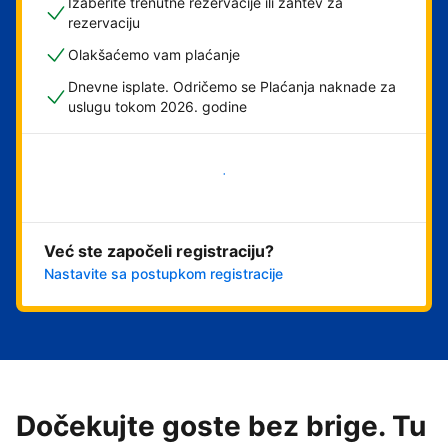
Izaberite trenutne rezervacije ili zahtev za
rezervaciju
Olakšaćemo vam plaćanje
Dnevne isplate. Odričemo se Plaćanja naknade za
uslugu tokom 2026. godine
Počnite odmah
Već ste započeli registraciju?
Nastavite sa postupkom registracije
Dočekujte goste bez brige. Tu