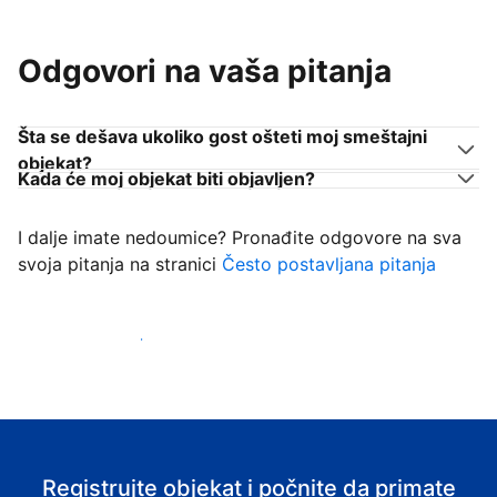
Odgovori na vaša pitanja
Šta se dešava ukoliko gost ošteti moj smeštajni
objekat?
Kada će moj objekat biti objavljen?
I dalje imate nedoumice? Pronađite odgovore na sva
svoja pitanja na stranici
Često postavljana pitanja
Počnite da primate goste
Registrujte objekat i počnite da primate