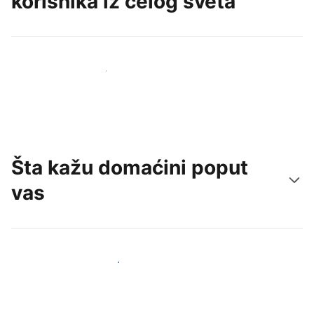
korisnika iz celog sveta
Privucite nove goste već danas
Šta kažu domaćini poput
vas
Pridružite se domaćinima poput vas