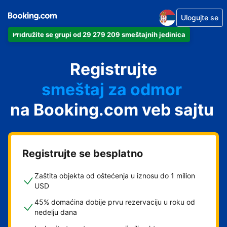
Ulogujte se
Pridružite se grupi od 29 279 209 smeštajnih jedinica
apartman
Registrujte
hotel
smeštaj za odmor
na Booking.com veb sajtu
pansion
hostel
Registrujte se besplatno
Zaštita objekta od oštećenja u iznosu do 1 milion
USD
45% domaćina dobije prvu rezervaciju u roku od
nedelju dana