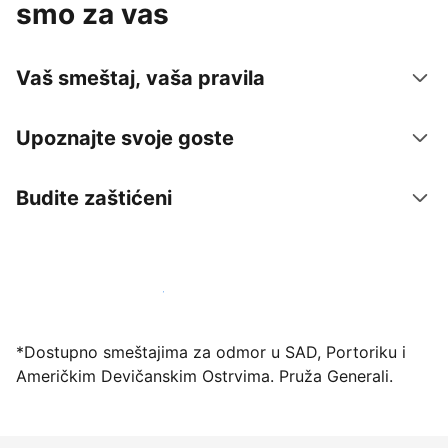
smo za vas
Vaš smeštaj, vaša pravila
Upoznajte svoje goste
Budite zaštićeni
Registrujte svoj objekat već danas
*Dostupno smeštajima za odmor u SAD, Portoriku i
Američkim Devičanskim Ostrvima. Pruža Generali.