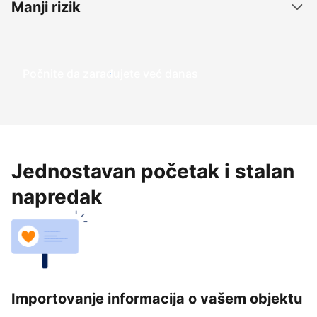
Manji rizik
Počnite da zarađujete već danas
Jednostavan početak i stalan
napredak
Importovanje informacija o vašem objektu