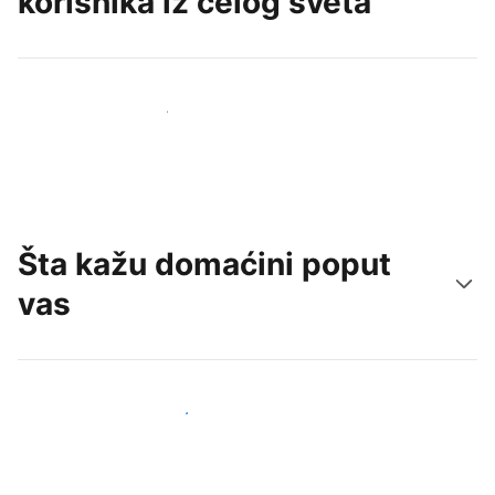
korisnika iz celog sveta
Privucite nove goste već danas
Šta kažu domaćini poput
vas
Pridružite se domaćinima poput vas