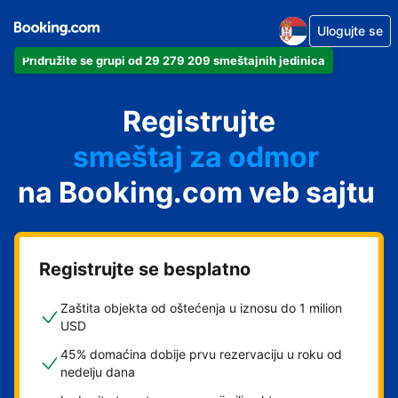
Ulogujte se
Pridružite se grupi od 29 279 209 smeštajnih jedinica
apartman
Registrujte
hotel
smeštaj za odmor
na Booking.com veb sajtu
pansion
hostel
Registrujte se besplatno
Zaštita objekta od oštećenja u iznosu do 1 milion
USD
45% domaćina dobije prvu rezervaciju u roku od
nedelju dana