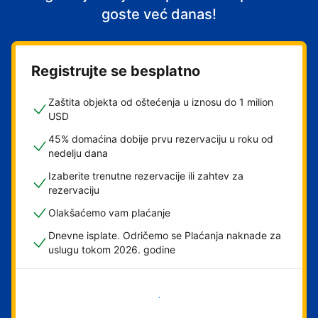
goste već danas!
Registrujte se besplatno
Zaštita objekta od oštećenja u iznosu do 1 milion
USD
45% domaćina dobije prvu rezervaciju u roku od
nedelju dana
Izaberite trenutne rezervacije ili zahtev za
rezervaciju
Olakšaćemo vam plaćanje
Dnevne isplate. Odričemo se Plaćanja naknade za
uslugu tokom 2026. godine
Počnite odmah