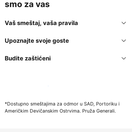
smo za vas
Vaš smeštaj, vaša pravila
Upoznajte svoje goste
Budite zaštićeni
Registrujte svoj objekat već danas
*Dostupno smeštajima za odmor u SAD, Portoriku i
Američkim Devičanskim Ostrvima. Pruža Generali.