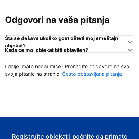
Odgovori na vaša pitanja
Šta se dešava ukoliko gost ošteti moj smeštajni
objekat?
Kada će moj objekat biti objavljen?
I dalje imate nedoumice? Pronađite odgovore na sva
svoja pitanja na stranici
Često postavljana pitanja
Počnite da primate goste
Registrujte objekat i počnite da primate