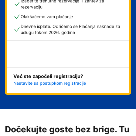
Izaberite trenutne rezervacije ili zahtev za
rezervaciju
Olakšaćemo vam plaćanje
Dnevne isplate. Odričemo se Plaćanja naknade za
uslugu tokom 2026. godine
Počnite odmah
Već ste započeli registraciju?
Nastavite sa postupkom registracije
Dočekujte goste bez brige. Tu