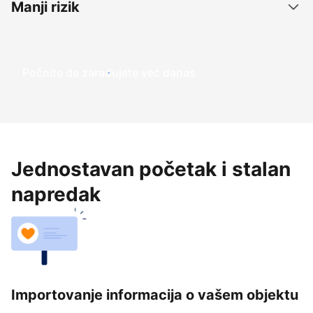
Manji rizik
Počnite da zarađujete već danas
Jednostavan početak i stalan
napredak
Importovanje informacija o vašem objektu