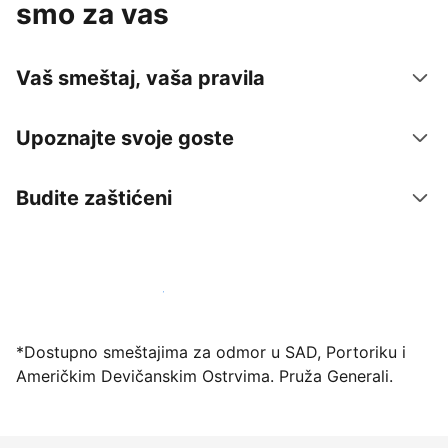
smo za vas
Vaš smeštaj, vaša pravila
Upoznajte svoje goste
Budite zaštićeni
Registrujte svoj objekat već danas
*Dostupno smeštajima za odmor u SAD, Portoriku i
Američkim Devičanskim Ostrvima. Pruža Generali.