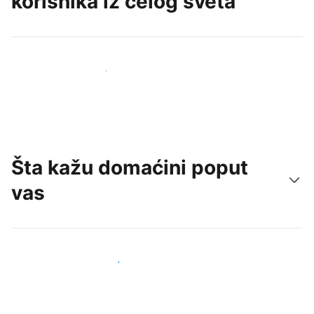
korisnika iz celog sveta
Privucite nove goste već danas
Šta kažu domaćini poput
vas
Pridružite se domaćinima poput vas