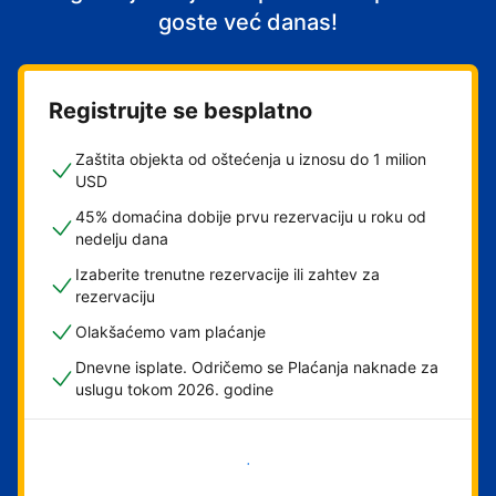
goste već danas!
Registrujte se besplatno
Zaštita objekta od oštećenja u iznosu do 1 milion
USD
45% domaćina dobije prvu rezervaciju u roku od
nedelju dana
Izaberite trenutne rezervacije ili zahtev za
rezervaciju
Olakšaćemo vam plaćanje
Dnevne isplate. Odričemo se Plaćanja naknade za
uslugu tokom 2026. godine
Počnite odmah