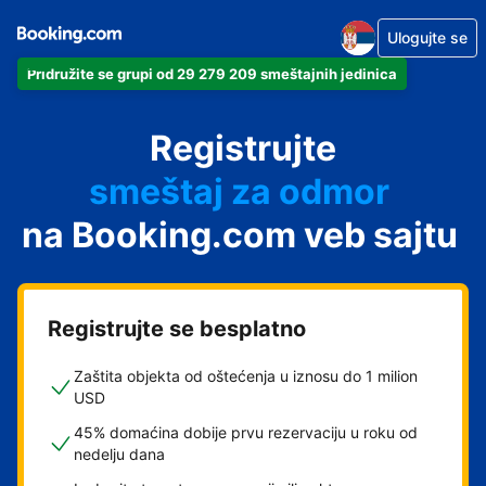
Ulogujte se
Pridružite se grupi od 29 279 209 smeštajnih jedinica
apartman
Registrujte
hotel
smeštaj za odmor
na Booking.com veb sajtu
pansion
hostel
Registrujte se besplatno
Zaštita objekta od oštećenja u iznosu do 1 milion
USD
45% domaćina dobije prvu rezervaciju u roku od
nedelju dana