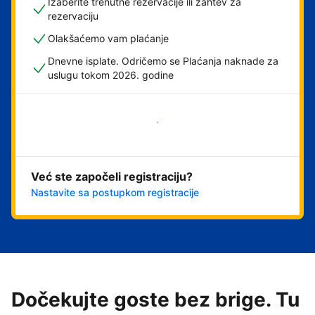
Izaberite trenutne rezervacije ili zahtev za
rezervaciju
Olakšaćemo vam plaćanje
Dnevne isplate. Odričemo se Plaćanja naknade za
uslugu tokom 2026. godine
Počnite odmah
Već ste započeli registraciju?
Nastavite sa postupkom registracije
Dočekujte goste bez brige. Tu