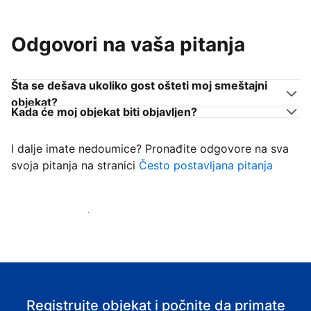
Odgovori na vaša pitanja
Šta se dešava ukoliko gost ošteti moj smeštajni
objekat?
Kada će moj objekat biti objavljen?
I dalje imate nedoumice? Pronađite odgovore na sva
svoja pitanja na stranici
Često postavljana pitanja
Počnite da primate goste
Registrujte objekat i počnite da primate