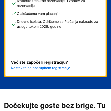
Izaberite trenutne rezervacije ili zahtev za
rezervaciju
Olakšaćemo vam plaćanje
Dnevne isplate. Odričemo se Plaćanja naknade za
uslugu tokom 2026. godine
Počnite odmah
Već ste započeli registraciju?
Nastavite sa postupkom registracije
Dočekujte goste bez brige. Tu