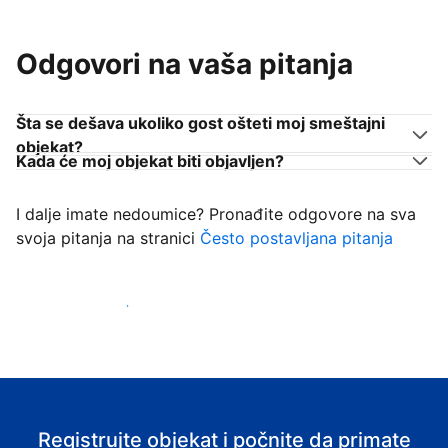
Odgovori na vaša pitanja
Šta se dešava ukoliko gost ošteti moj smeštajni
objekat?
Kada će moj objekat biti objavljen?
I dalje imate nedoumice? Pronađite odgovore na sva
svoja pitanja na stranici
Često postavljana pitanja
Počnite da primate goste
Registrujte objekat i počnite da primate