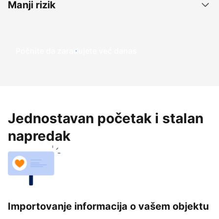
Manji rizik
Počnite da zarađujete već danas
Jednostavan početak i stalan
napredak
Importovanje informacija o vašem objektu