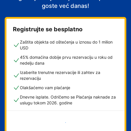
goste već danas!
Registrujte se besplatno
Zaštita objekta od oštećenja u iznosu do 1 milion
USD
45% domaćina dobije prvu rezervaciju u roku od
nedelju dana
Izaberite trenutne rezervacije ili zahtev za
rezervaciju
Olakšaćemo vam plaćanje
Dnevne isplate. Odričemo se Plaćanja naknade za
uslugu tokom 2026. godine
Počnite odmah