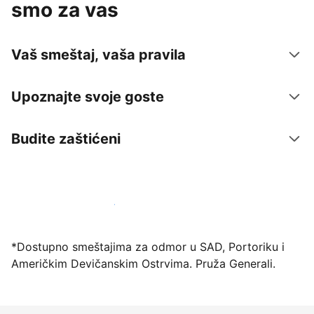
smo za vas
Vaš smeštaj, vaša pravila
Upoznajte svoje goste
Budite zaštićeni
Registrujte svoj objekat već danas
*Dostupno smeštajima za odmor u SAD, Portoriku i
Američkim Devičanskim Ostrvima. Pruža Generali.