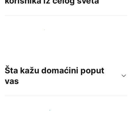
korisnika iz celog sveta
Privucite nove goste već danas
Šta kažu domaćini poput
vas
Pridružite se domaćinima poput vas