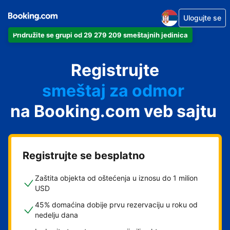
Ulogujte se
Pridružite se grupi od 29 279 209 smeštajnih jedinica
apartman
Registrujte
hotel
smeštaj za odmor
na Booking.com veb sajtu
pansion
hostel
Registrujte se besplatno
Zaštita objekta od oštećenja u iznosu do 1 milion
USD
45% domaćina dobije prvu rezervaciju u roku od
nedelju dana