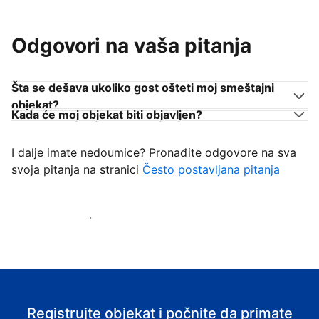
Odgovori na vaša pitanja
Šta se dešava ukoliko gost ošteti moj smeštajni
objekat?
Kada će moj objekat biti objavljen?
I dalje imate nedoumice? Pronađite odgovore na sva
svoja pitanja na stranici
Često postavljana pitanja
Počnite da primate goste
Registrujte objekat i počnite da primate