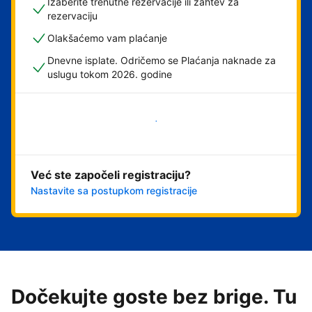
Izaberite trenutne rezervacije ili zahtev za
rezervaciju
Olakšaćemo vam plaćanje
Dnevne isplate. Odričemo se Plaćanja naknade za
uslugu tokom 2026. godine
Počnite odmah
Već ste započeli registraciju?
Nastavite sa postupkom registracije
Dočekujte goste bez brige. Tu