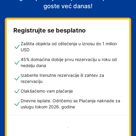
goste već danas!
Registrujte se besplatno
Zaštita objekta od oštećenja u iznosu do 1 milion
USD
45% domaćina dobije prvu rezervaciju u roku od
nedelju dana
Izaberite trenutne rezervacije ili zahtev za
rezervaciju
Olakšaćemo vam plaćanje
Dnevne isplate. Odričemo se Plaćanja naknade za
uslugu tokom 2026. godine
Počnite odmah