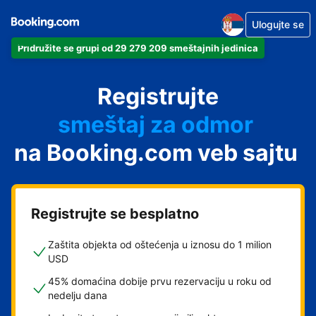
Ulogujte se
Pridružite se grupi od 29 279 209 smeštajnih jedinica
apartman
Registrujte
hotel
smeštaj za odmor
na Booking.com veb sajtu
pansion
hostel
Registrujte se besplatno
Zaštita objekta od oštećenja u iznosu do 1 milion
USD
45% domaćina dobije prvu rezervaciju u roku od
nedelju dana