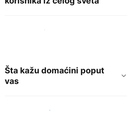
korisnika iz celog sveta
Privucite nove goste već danas
Šta kažu domaćini poput
vas
Pridružite se domaćinima poput vas