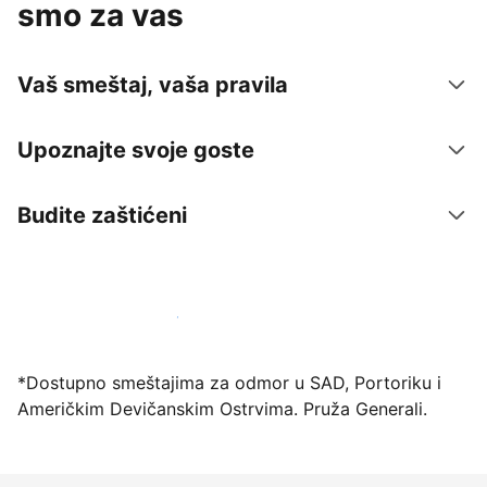
smo za vas
Vaš smeštaj, vaša pravila
Upoznajte svoje goste
Budite zaštićeni
Registrujte svoj objekat već danas
*Dostupno smeštajima za odmor u SAD, Portoriku i
Američkim Devičanskim Ostrvima. Pruža Generali.