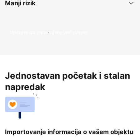
Manji rizik
Počnite da zarađujete već danas
Jednostavan početak i stalan
napredak
Importovanje informacija o vašem objektu