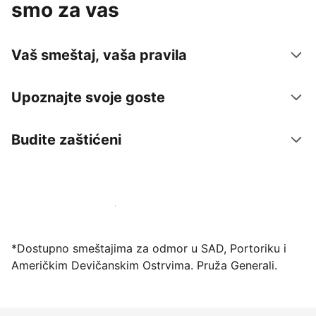
smo za vas
Vaš smeštaj, vaša pravila
Upoznajte svoje goste
Budite zaštićeni
Registrujte svoj objekat već danas
*Dostupno smeštajima za odmor u SAD, Portoriku i
Američkim Devičanskim Ostrvima. Pruža Generali.