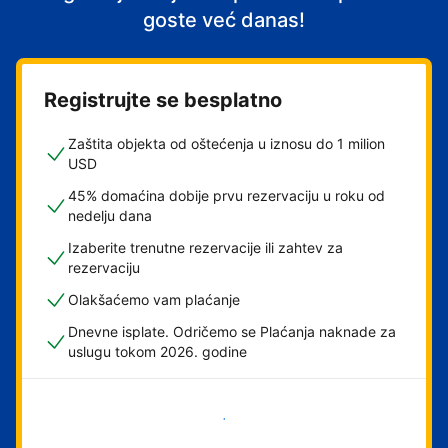
goste već danas!
Registrujte se besplatno
Zaštita objekta od oštećenja u iznosu do 1 milion
USD
45% domaćina dobije prvu rezervaciju u roku od
nedelju dana
Izaberite trenutne rezervacije ili zahtev za
rezervaciju
Olakšaćemo vam plaćanje
Dnevne isplate. Odričemo se Plaćanja naknade za
uslugu tokom 2026. godine
Počnite odmah