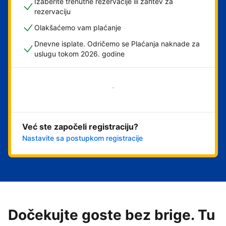
Izaberite trenutne rezervacije ili zahtev za
rezervaciju
Olakšaćemo vam plaćanje
Dnevne isplate. Odričemo se Plaćanja naknade za
uslugu tokom 2026. godine
Počnite odmah
Već ste započeli registraciju?
Nastavite sa postupkom registracije
Dočekujte goste bez brige. Tu