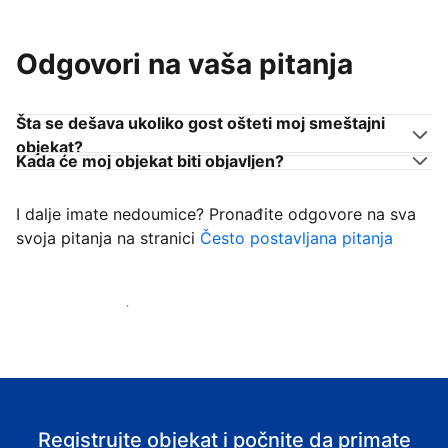
Odgovori na vaša pitanja
Šta se dešava ukoliko gost ošteti moj smeštajni
objekat?
Kada će moj objekat biti objavljen?
I dalje imate nedoumice? Pronađite odgovore na sva
svoja pitanja na stranici
Često postavljana pitanja
Počnite da primate goste
Registrujte objekat i počnite da primate