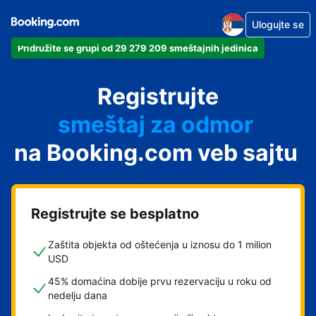
Ulogujte se
Pridružite se grupi od 29 279 209 smeštajnih jedinica
apartman
Registrujte
hotel
smeštaj za odmor
na Booking.com veb sajtu
pansion
hostel
Registrujte se besplatno
Zaštita objekta od oštećenja u iznosu do 1 milion
USD
45% domaćina dobije prvu rezervaciju u roku od
nedelju dana