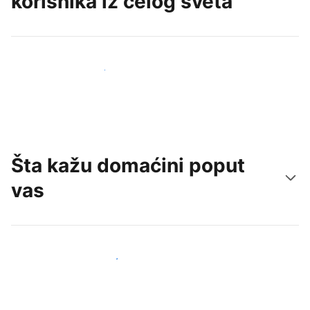
korisnika iz celog sveta
Privucite nove goste već danas
Šta kažu domaćini poput
vas
Pridružite se domaćinima poput vas