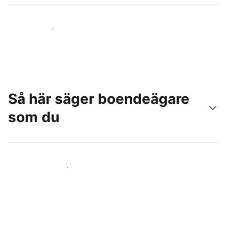
Nå nya gäster idag
Så här säger boendeägare
som du
Anslut dig till andra värdar