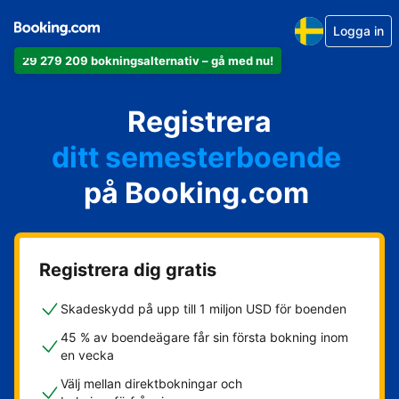
Logga in
29 279 209 bokningsalternativ – gå med nu!
din lägenhet
Registrera
ditt hotell
ditt semesterboende
på Booking.com
din camping
ditt B&B
Registrera dig gratis
Skadeskydd på upp till 1 miljon USD för boenden
45 % av boendeägare får sin första bokning inom
en vecka
Välj mellan direktbokningar och