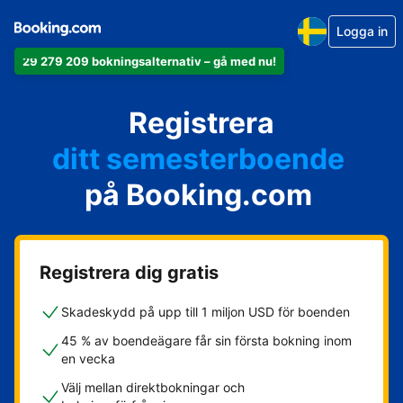
Logga in
29 279 209 bokningsalternativ – gå med nu!
din lägenhet
ditt hotell
Registrera
ditt semesterboende
din camping
på Booking.com
ditt B&B
Registrera dig gratis
Skadeskydd på upp till 1 miljon USD för boenden
45 % av boendeägare får sin första bokning inom
en vecka
Välj mellan direktbokningar och