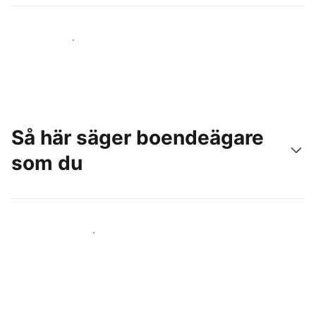
Nå nya gäster idag
Så här säger boendeägare
som du
Anslut dig till andra värdar