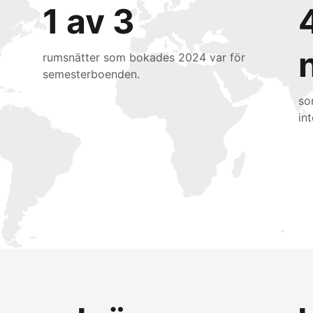
1 av 3
rumsnätter som bokades 2024 var för
semesterboenden.
so
int