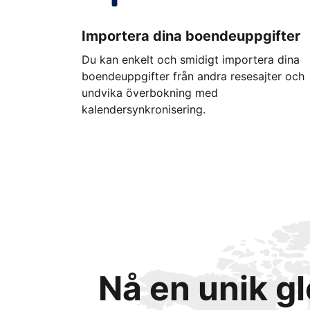
Importera dina boendeuppgifter
Du kan enkelt och smidigt importera dina
boendeuppgifter från andra resesajter och
undvika överbokning med
kalendersynkronisering.
Kom igång idag
Nå en unik g