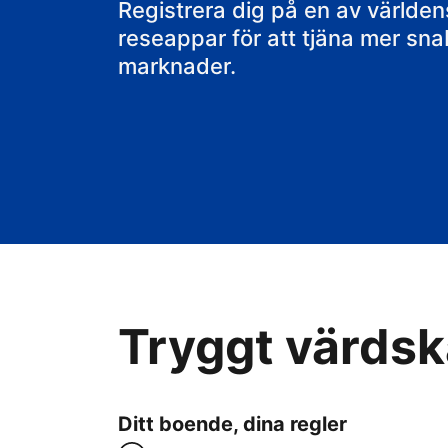
ditt B&B
Registrera dig på en av värld
reseappar för att tjäna mer sn
marknader.
Tryggt värdska
Ditt boende, dina regler