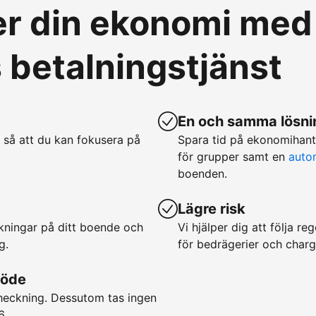
ver din ekonomi med
betalningstjänst
En och samma lösnin
 så att du kan fokusera på
Spara tid på ekonomihan
för grupper samt en
auto
boenden.
Lägre risk
okningar på ditt boende och
Vi hjälper dig att följa r
g.
för bedrägerier och char
löde
checkning. Dessutom tas ingen
6.