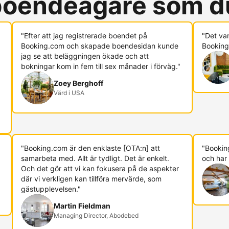
 boendeägare som d
"Efter att jag registrerade boendet på
"Det va
Booking.com och skapade boendesidan kunde
Booking.
jag se att beläggningen ökade och att
bokningar kom in fem till sex månader i förväg."
Zoey Berghoff
Värd i USA
"Booking.com är den enklaste [OTA:n] att
"Booking
samarbeta med. Allt är tydligt. Det är enkelt.
och har 
Och det gör att vi kan fokusera på de aspekter
där vi verkligen kan tillföra mervärde, som
gästupplevelsen."
Martin Fieldman
Managing Director, Abodebed