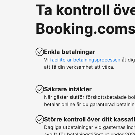
Ta kontroll ö
Booking.coms 
Enkla betalningar
Vi
faciliterar betalningsprocessen
åt dig
att få din verksamhet att växa.
Säkrare intäkter
När gäster slutför förskottsbetalade b
betalar online är du garanterad betalnin
Större kontroll över ditt kassaf
Dagliga utbetalningar vid gästernas in
avgift för betalningstjänst ut under 202