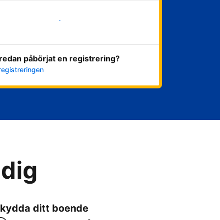
Kom igång nu
redan påbörjat en registrering?
registreringen
 dig
kydda ditt boende