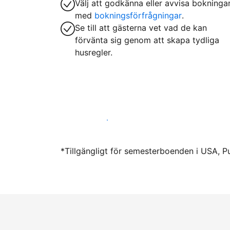
Välj att godkänna eller avvisa bokninga
med
bokningsförfrågningar
.
Se till att gästerna vet vad de kan
förvänta sig genom att skapa tydliga
husregler.
Hyr ut hos oss idag
*Tillgängligt för semesterboenden i USA, P