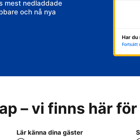
ens mest nedladdade
abbare och nå nya
Har du 
Fortsätt 
p – vi finns här för
Lär känna dina gäster
S