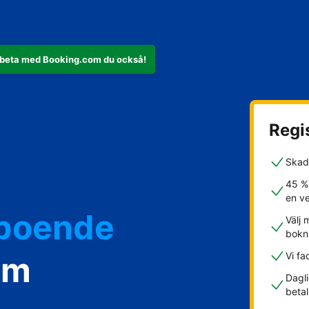
rbeta med Booking.com du också!
Regis
Skad
45 %
en v
rboende
Välj 
bokn
om
Vi fa
Dagli
betal