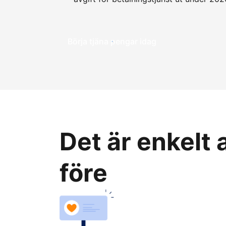
Börja tjäna pengar idag
Det är enkelt
före