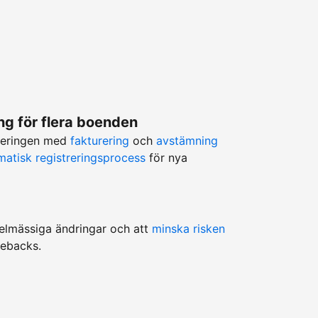
g för flera boenden
teringen med
fakturering
och
avstämning
matisk registreringsprocess
för nya
egelmässiga ändringar och att
minska risken
gebacks.