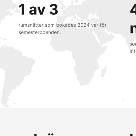
1 av 3
rumsnätter som bokades 2024 var för
semesterboenden.
so
int