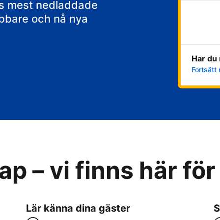
ens mest nedladdade
abbare och nå nya
Har du 
Fortsätt 
p – vi finns här för
Lär känna dina gäster
S