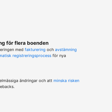
g för flera boenden
teringen med
fakturering
och
avstämning
matisk registreringsprocess
för nya
egelmässiga ändringar och att
minska risken
gebacks.