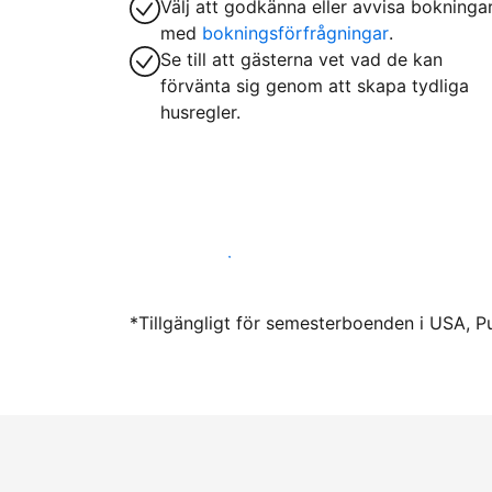
Välj att godkänna eller avvisa bokninga
med
bokningsförfrågningar
.
Se till att gästerna vet vad de kan
förvänta sig genom att skapa tydliga
husregler.
Hyr ut hos oss idag
*Tillgängligt för semesterboenden i USA, P