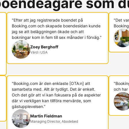
 boendeägare som d
"Efter att jag registrerade boendet på
"Det va
Booking.com och skapade boendesidan kunde
Booking.
jag se att beläggningen ökade och att
bokningar kom in fem till sex månader i förväg."
Zoey Berghoff
Värd i USA
"Booking.com är den enklaste [OTA:n] att
"Booking
samarbeta med. Allt är tydligt. Det är enkelt.
och har 
Och det gör att vi kan fokusera på de aspekter
där vi verkligen kan tillföra mervärde, som
gästupplevelsen."
Martin Fieldman
Managing Director, Abodebed