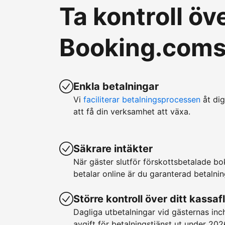
Ta kontroll ö
Booking.coms 
Enkla betalningar
Vi
faciliterar betalningsprocessen
åt dig
att få din verksamhet att växa.
Säkrare intäkter
När gäster slutför förskottsbetalade b
betalar online är du garanterad betalnin
Större kontroll över ditt kassaf
Dagliga utbetalningar vid gästernas in
avgift för betalningstjänst ut under 202