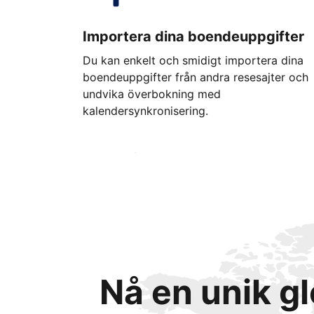
Importera dina boendeuppgifter
Du kan enkelt och smidigt importera dina
boendeuppgifter från andra resesajter och
undvika överbokning med
kalendersynkronisering.
Kom igång idag
Nå en unik g