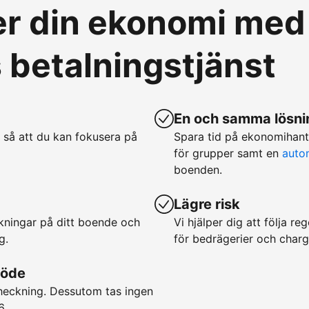
ver din ekonomi med
betalningstjänst
En och samma lösnin
 så att du kan fokusera på
Spara tid på ekonomihan
för grupper samt en
auto
boenden.
Lägre risk
okningar på ditt boende och
Vi hjälper dig att följa r
g.
för bedrägerier och char
löde
checkning. Dessutom tas ingen
6.