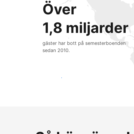
Över
1,8 miljarder
gäster har bott på semesterboenden
sedan 2010.
Nå nya gäster idag