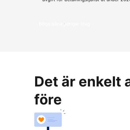
Börja tjäna pengar idag
Det är enkelt
före