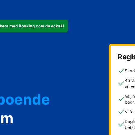
rbeta med Booking.com du också!
Regis
Skad
45 %
en v
rboende
Välj 
bokn
om
Vi fa
Dagli
betal