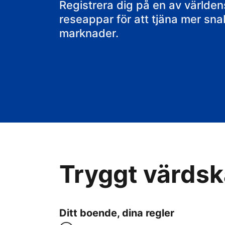
ditt B&B
Registrera dig på en av värld
reseappar för att tjäna mer sn
marknader.
Tryggt värdska
Ditt boende, dina regler