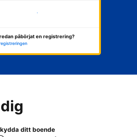
Kom igång nu
redan påbörjat en registrering?
registreringen
 dig
kydda ditt boende