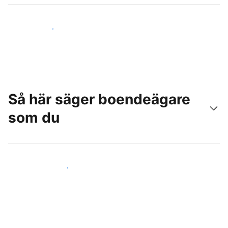
Nå nya gäster idag
Så här säger boendeägare
som du
Anslut dig till andra värdar