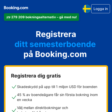
Logga in
29 279 209 bokningsalternativ – gå med nu!
din lägenhet
Registrera
ditt hotell
ditt semesterboende
på Booking.com
din camping
ditt B&B
Registrera dig gratis
Skadeskydd på upp till 1 miljon USD för boenden
45 % av boendeägare får sin första bokning inom
en vecka
Välj mellan direktbokningar och