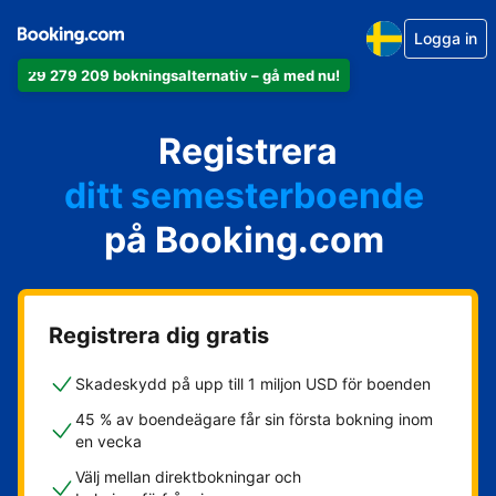
Logga in
29 279 209 bokningsalternativ – gå med nu!
din lägenhet
Registrera
ditt hotell
ditt semesterboende
på Booking.com
din camping
ditt B&B
Registrera dig gratis
Skadeskydd på upp till 1 miljon USD för boenden
45 % av boendeägare får sin första bokning inom
en vecka
Välj mellan direktbokningar och