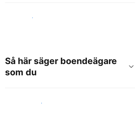
Nå nya gäster idag
Så här säger boendeägare
som du
Anslut dig till andra värdar