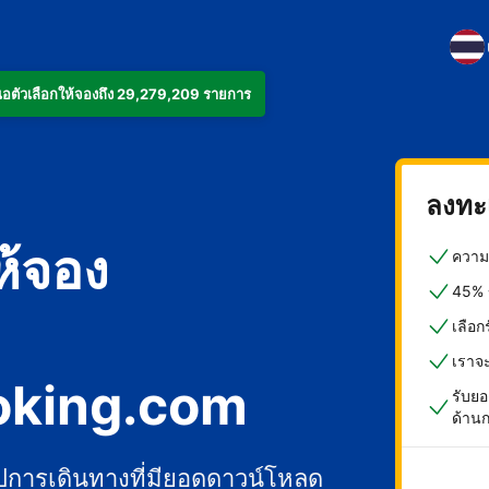
งเสนอตัวเลือกให้จองถึง 29,279,209 รายการ
ลงทะเ
ห้จอง
ความค
45% ข
เลือ
เราจ
oking.com
รับยอ
ด้าน
ปการเดินทางที่มียอดดาวน์โหลด