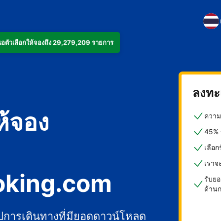
งเสนอตัวเลือกให้จองถึง 29,279,209 รายการ
ลงทะเ
ห้จอง
ความค
45% ข
เลือ
เราจ
oking.com
รับยอ
ด้าน
ปการเดินทางที่มียอดดาวน์โหลด