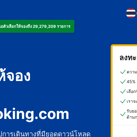
งเสนอตัวเลือกให้จองถึง 29,279,209 รายการ
ลงทะเ
ห้จอง
ความค
45% ข
เลือ
เราจ
oking.com
รับยอ
ด้าน
ปการเดินทางที่มียอดดาวน์โหลด