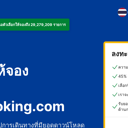
งเสนอตัวเลือกให้จองถึง 29,279,209 รายการ
ลงทะเ
ห้จอง
ความค
45% ข
เลือ
เราจ
oking.com
รับยอ
ด้าน
ปการเดินทางที่มียอดดาวน์โหลด