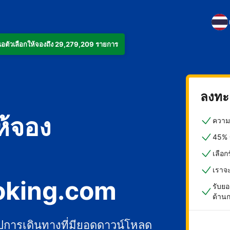
งเสนอตัวเลือกให้จองถึง 29,279,209 รายการ
ลงทะเ
ห้จอง
ความค
45% ข
เลือ
เราจ
oking.com
รับยอ
ด้าน
ปการเดินทางที่มียอดดาวน์โหลด