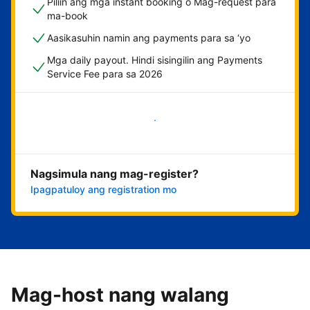
Piliin ang mga instant booking o Mag-request para
ma-book
Aasikasuhin namin ang payments para sa ‘yo
Mga daily payout. Hindi sisingilin ang Payments
Service Fee para sa 2026
Magsimula na
Nagsimula nang mag-register?
Ipagpatuloy ang registration mo
Mag-host nang walang