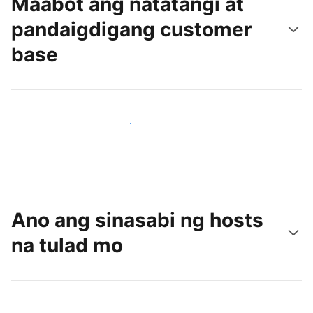
Maabot ang natatangi at
pandaigdigang customer
base
Makaabot ng mga bagong guest ngayon
Ano ang sinasabi ng hosts
na tulad mo