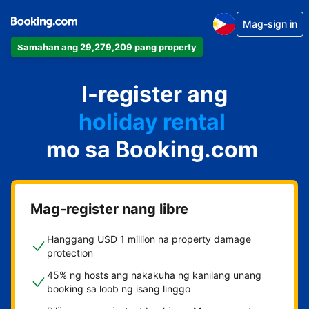
Mag-sign in
Samahan ang 29,279,209 pang property
apartment
I-register ang
hotel
holiday rental
mo sa Booking.com
guest house
bed and breakfast
Mag-register nang libre
Hanggang USD 1 million na property damage
protection
45% ng hosts ang nakakuha ng kanilang unang
booking sa loob ng isang linggo