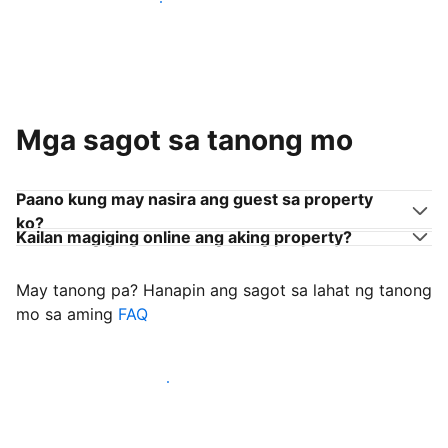
Sumama sa mga host na tulad mo
Mga sagot sa tanong mo
Paano kung may nasira ang guest sa property
ko?
Kailan magiging online ang aking property?
May tanong pa? Hanapin ang sagot sa lahat ng tanong
mo sa aming
FAQ
Simulang i-welcome ang mga guest