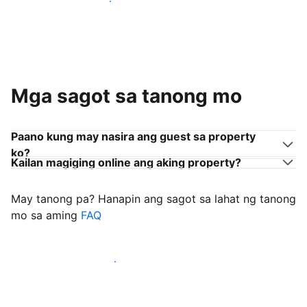
Sumama sa mga host na tulad mo
Mga sagot sa tanong mo
Paano kung may nasira ang guest sa property
ko?
Kailan magiging online ang aking property?
May tanong pa? Hanapin ang sagot sa lahat ng tanong
mo sa aming
FAQ
Simulang i-welcome ang mga guest