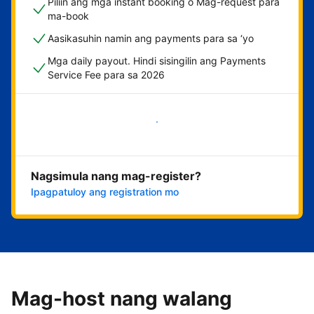
Piliin ang mga instant booking o Mag-request para
ma-book
Aasikasuhin namin ang payments para sa ‘yo
Mga daily payout. Hindi sisingilin ang Payments
Service Fee para sa 2026
Magsimula na
Nagsimula nang mag-register?
Ipagpatuloy ang registration mo
Mag-host nang walang