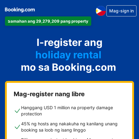
Mag-sign in
Samahan ang 29,279,209 pang property
apartment
I-register ang
hotel
holiday rental
mo sa Booking.com
guest house
bed and breakfast
Mag-register nang libre
Hanggang USD 1 million na property damage
protection
45% ng hosts ang nakakuha ng kanilang unang
booking sa loob ng isang linggo