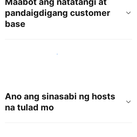
Maabot ang natatangi at
pandaigdigang customer
base
Makaabot ng mga bagong guest ngayon
Ano ang sinasabi ng hosts
na tulad mo