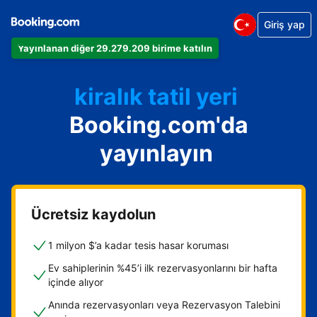
Giriş yap
Dairenizi
Yayınlanan diğer 29.279.209 birime katılın
Otelinizi
kiralık tatil yeri
Booking.com'da
Konukevinizi
Oda ve kahvaltı tesisinizi
yayınlayın
Ücretsiz kaydolun
1 milyon $’a kadar tesis hasar koruması
Ev sahiplerinin %45’i ilk rezervasyonlarını bir hafta
içinde alıyor
Anında rezervasyonları veya Rezervasyon Talebini