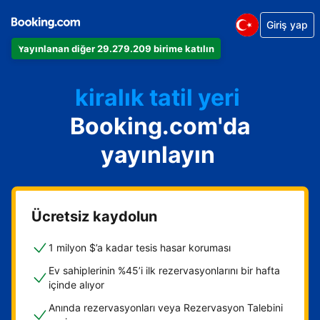
Giriş yap
Dairenizi
Yayınlanan diğer 29.279.209 birime katılın
Otelinizi
kiralık tatil yeri
Booking.com'da
Konukevinizi
Oda ve kahvaltı tesisinizi
yayınlayın
Ücretsiz kaydolun
1 milyon $’a kadar tesis hasar koruması
Ev sahiplerinin %45’i ilk rezervasyonlarını bir hafta
içinde alıyor
Anında rezervasyonları veya Rezervasyon Talebini