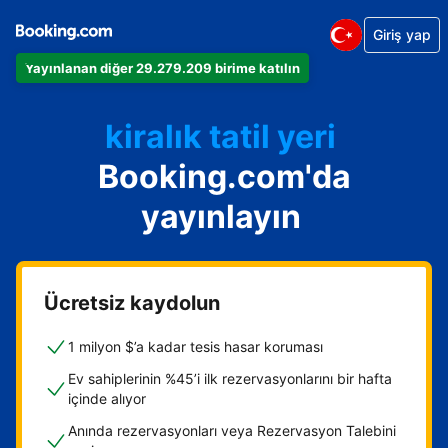
Giriş yap
Dairenizi
Yayınlanan diğer 29.279.209 birime katılın
Otelinizi
kiralık tatil yeri
Booking.com'da
Konukevinizi
Oda ve kahvaltı tesisinizi
yayınlayın
Ücretsiz kaydolun
1 milyon $’a kadar tesis hasar koruması
Ev sahiplerinin %45’i ilk rezervasyonlarını bir hafta
içinde alıyor
Anında rezervasyonları veya Rezervasyon Talebini