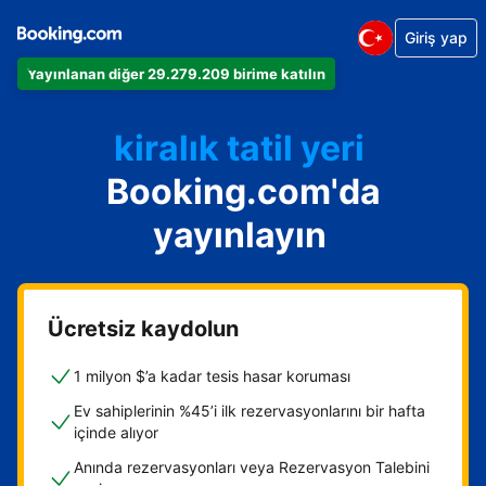
Giriş yap
Dairenizi
Yayınlanan diğer 29.279.209 birime katılın
Otelinizi
kiralık tatil yeri
Booking.com'da
Konukevinizi
Oda ve kahvaltı tesisinizi
yayınlayın
Ücretsiz kaydolun
1 milyon $’a kadar tesis hasar koruması
Ev sahiplerinin %45’i ilk rezervasyonlarını bir hafta
içinde alıyor
Anında rezervasyonları veya Rezervasyon Talebini