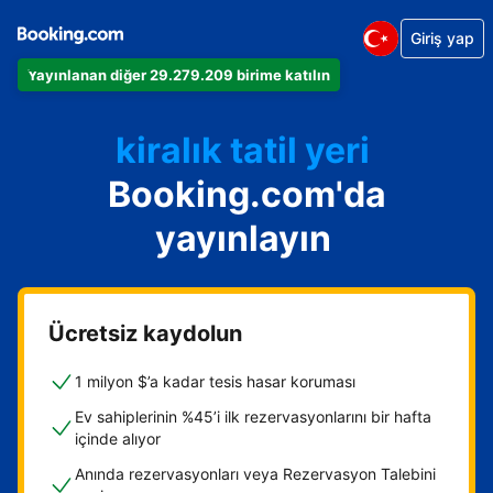
Giriş yap
Dairenizi
Yayınlanan diğer 29.279.209 birime katılın
Otelinizi
kiralık tatil yeri
Booking.com'da
Konukevinizi
Oda ve kahvaltı tesisinizi
yayınlayın
Ücretsiz kaydolun
1 milyon $’a kadar tesis hasar koruması
Ev sahiplerinin %45’i ilk rezervasyonlarını bir hafta
içinde alıyor
Anında rezervasyonları veya Rezervasyon Talebini