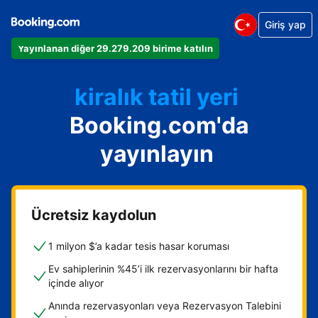
Giriş yap
Dairenizi
Yayınlanan diğer 29.279.209 birime katılın
Otelinizi
kiralık tatil yeri
Booking.com'da
Konukevinizi
Oda ve kahvaltı tesisinizi
yayınlayın
Ücretsiz kaydolun
1 milyon $’a kadar tesis hasar koruması
Ev sahiplerinin %45’i ilk rezervasyonlarını bir hafta
içinde alıyor
Anında rezervasyonları veya Rezervasyon Talebini