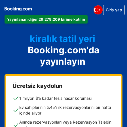
Giriş yap
Dairenizi
Yayınlanan diğer 29.279.209 birime katılın
Otelinizi
kiralık tatil yeri
Booking.com'da
Konukevinizi
Oda ve kahvaltı tesisinizi
yayınlayın
Ücretsiz kaydolun
1 milyon $’a kadar tesis hasar koruması
Ev sahiplerinin %45’i ilk rezervasyonlarını bir hafta
içinde alıyor
Anında rezervasyonları veya Rezervasyon Talebini