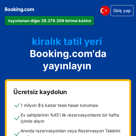
Giriş yap
Dairenizi
Yayınlanan diğer 29.279.209 birime katılın
Otelinizi
kiralık tatil yeri
Booking.com'da
Konukevinizi
Oda ve kahvaltı tesisinizi
yayınlayın
Ücretsiz kaydolun
1 milyon $’a kadar tesis hasar koruması
Ev sahiplerinin %45’i ilk rezervasyonlarını bir hafta
içinde alıyor
Anında rezervasyonları veya Rezervasyon Talebini