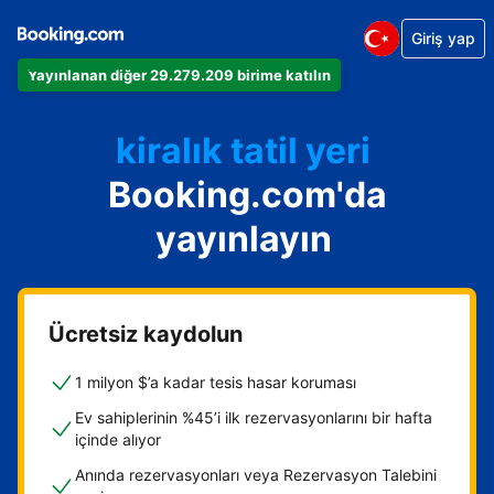
Giriş yap
Dairenizi
Yayınlanan diğer 29.279.209 birime katılın
Otelinizi
kiralık tatil yeri
Booking.com'da
Konukevinizi
Oda ve kahvaltı tesisinizi
yayınlayın
Ücretsiz kaydolun
1 milyon $’a kadar tesis hasar koruması
Ev sahiplerinin %45’i ilk rezervasyonlarını bir hafta
içinde alıyor
Anında rezervasyonları veya Rezervasyon Talebini