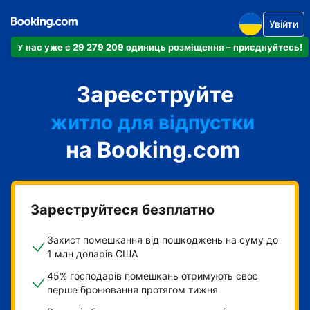
Увійти
У нас уже є 29 279 209 одиниць розміщення – приєднуйтесь!
апартаменти
Зареєструйте
готель
житло для відпустки
на Booking.com
гостьовий будинок
готель типу "ліжко і
сніданок"
Зареструйтеся безплатно
Захист помешкання від пошкоджень на суму до
1 млн доларів США
45% господарів помешкань отримують своє
перше бронювання протягом тижня