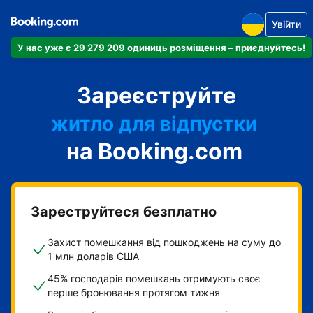
Увійти
У нас уже є 29 279 209 одиниць розміщення – приєднуйтесь!
апартаменти
Зареєструйте
готель
житло для відпустки
на Booking.com
гостьовий будинок
готель типу "ліжко і
сніданок"
Зареструйтеся безплатно
Захист помешкання від пошкоджень на суму до
1 млн доларів США
45% господарів помешкань отримують своє
перше бронювання протягом тижня