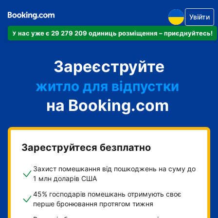
Увійти
У нас уже є 29 279 209 одиниць розміщення – приєднуйтесь!
апартаменти
Зареєструйте
готель
житло для відпустки
на Booking.com
гостьовий будинок
готель типу "ліжко і
сніданок"
Зареструйтеся безплатно
Захист помешкання від пошкоджень на суму до
1 млн доларів США
45% господарів помешкань отримують своє
перше бронювання протягом тижня