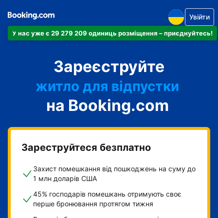
Увійти
У нас уже є 29 279 209 одиниць розміщення – приєднуйтесь!
апартаменти
Зареєструйте
готель
житло для відпустки
на Booking.com
гостьовий будинок
готель типу "ліжко і
сніданок"
Зареструйтеся безплатно
Захист помешкання від пошкоджень на суму до
1 млн доларів США
45% господарів помешкань отримують своє
перше бронювання протягом тижня