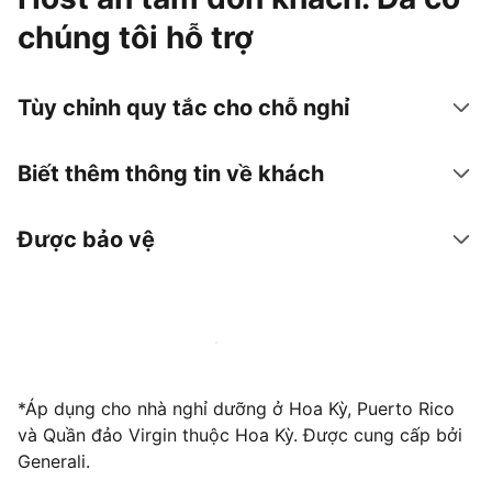
chúng tôi hỗ trợ
Tùy chỉnh quy tắc cho chỗ nghỉ
Biết thêm thông tin về khách
Được bảo vệ
Trở thành host với chúng tôi ngay hôm nay
*Áp dụng cho nhà nghỉ dưỡng ở Hoa Kỳ, Puerto Rico
và Quần đảo Virgin thuộc Hoa Kỳ. Được cung cấp bởi
Generali.