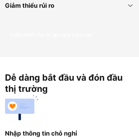
Giảm thiểu rủi ro
Kiếm thêm thu nhập ngay hôm nay
Dễ dàng bắt đầu và đón đầu
thị trường
Nhập thông tin chỗ nghỉ