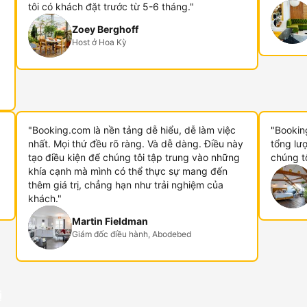
tôi có khách đặt trước từ 5-6 tháng."
Zoey Berghoff
Host ở Hoa Kỳ
"Booking.com là nền tảng dễ hiểu, dễ làm việc
"Booking
nhất. Mọi thứ đều rõ ràng. Và dễ dàng. Điều này
tổng lư
tạo điều kiện để chúng tôi tập trung vào những
chúng t
khía cạnh mà mình có thể thực sự mang đến
thêm giá trị, chẳng hạn như trải nghiệm của
khách."
Martin Fieldman
Giám đốc điều hành, Abodebed
ị