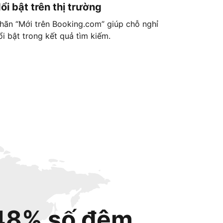
ổi bật trên thị trường
hãn “Mới trên Booking.com” giúp chỗ nghỉ
ổi bật trong kết quả tìm kiếm.
48% số đêm