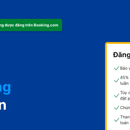
ng được đăng trên Booking.com
Đăng
Bảo v
45% 
ng
tuần
Tùy 
đặt 
n
Chúng
Than
toán