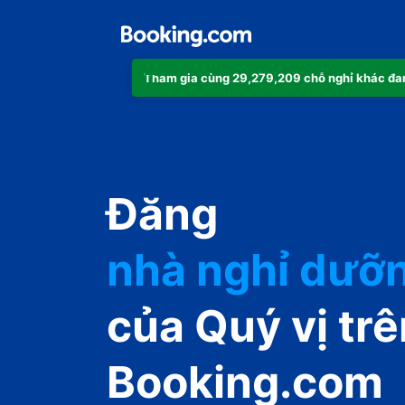
Tham gia cùng 29,279,209 chỗ nghỉ khác đa
căn hộ
Đăng
khách sạn
nhà nghỉ dưỡ
guest house
của Quý vị trê
nhà nghỉ B&B
Booking.com