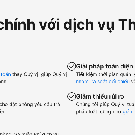
chính với dịch vụ T
Giải pháp toàn diện
 toán
thay Quý vị, giúp Quý vị
Tiết kiệm thời gian quản l
anh.
nhóm
,
rà soát đối chiếu
v
Giảm thiểu rủi ro
 cho đặt phòng yêu cầu trả
Chúng tôi giúp Quý vị tuâ
ền.
pháp luật, cũng như
giảm 
hòng. Và miễn Phí dịch vụ