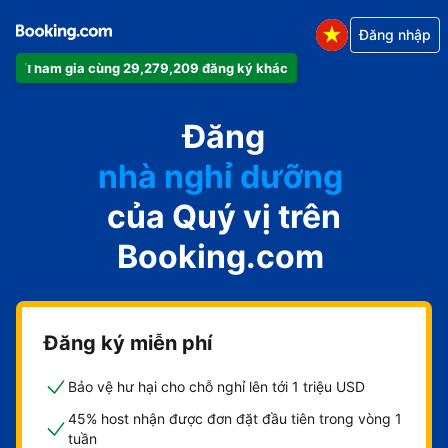
Đăng nhập
Tham gia cùng 29,279,209 đăng ký khác
căn hộ
khách sạn
Đăng
nhà nghỉ dưỡng
của Quý vị trên
guest house
Booking.com
nhà nghỉ B&B
Đăng ký miễn phí
Bảo vệ hư hại cho chỗ nghỉ lên tới 1 triệu USD
45% host nhận được đơn đặt đầu tiên trong vòng 1
tuần