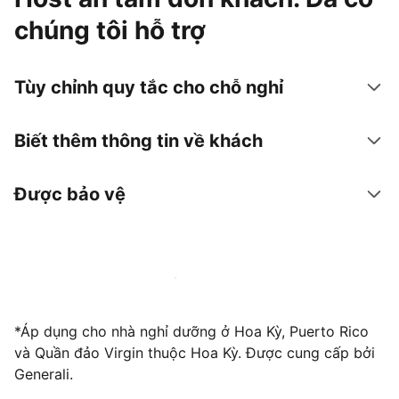
chúng tôi hỗ trợ
Tùy chỉnh quy tắc cho chỗ nghỉ
Biết thêm thông tin về khách
Được bảo vệ
Trở thành host với chúng tôi ngay hôm nay
*Áp dụng cho nhà nghỉ dưỡng ở Hoa Kỳ, Puerto Rico
và Quần đảo Virgin thuộc Hoa Kỳ. Được cung cấp bởi
Generali.