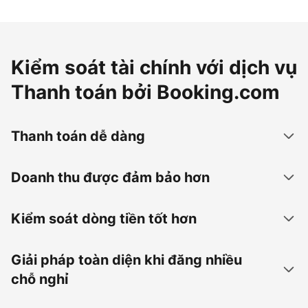
Kiểm soát tài chính với dịch vụ
Thanh toán bởi Booking.com
Thanh toán dễ dàng
Doanh thu được đảm bảo hơn
Kiểm soát dòng tiền tốt hơn
Giải pháp toàn diện khi đăng nhiều
chỗ nghỉ