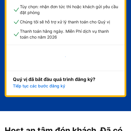
Tùy chọn: nhận đơn tức thì hoặc khách gửi yêu cầu
đặt phòng
Chúng tôi sẽ hỗ trợ xử lý thanh toán cho Quý vị
Thanh toán hằng ngày. Miễn Phí dịch vụ thanh
toán cho năm 2026
Bắt đầu ngay
Quý vị đã bắt đầu quá trình đăng ký?
Tiếp tục các bước đăng ký
Host an tâm đón khách. Đã có