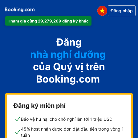
Đăng nhập
Tham gia cùng 29,279,209 đăng ký khác
căn hộ
khách sạn
Đăng
nhà nghỉ dưỡng
của Quý vị trên
guest house
Booking.com
nhà nghỉ B&B
Đăng ký miễn phí
Bảo vệ hư hại cho chỗ nghỉ lên tới 1 triệu USD
45% host nhận được đơn đặt đầu tiên trong vòng 1
tuần