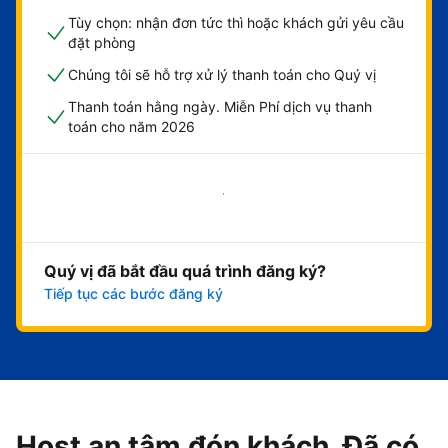
Tùy chọn: nhận đơn tức thì hoặc khách gửi yêu cầu
đặt phòng
Chúng tôi sẽ hỗ trợ xử lý thanh toán cho Quý vị
Thanh toán hằng ngày. Miễn Phí dịch vụ thanh
toán cho năm 2026
Bắt đầu ngay
Quý vị đã bắt đầu quá trình đăng ký?
Tiếp tục các bước đăng ký
Host an tâm đón khách. Đã có