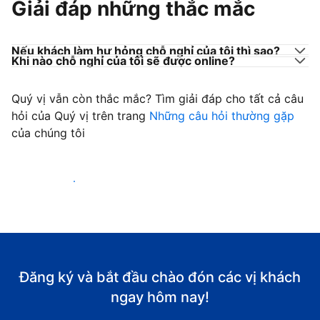
Giải đáp những thắc mắc
Nếu khách làm hư hỏng chỗ nghỉ của tôi thì sao?
Khi nào chỗ nghỉ của tôi sẽ được online?
Quý vị vẫn còn thắc mắc? Tìm giải đáp cho tất cả câu
hỏi của Quý vị trên trang
Những câu hỏi thường gặp
của chúng tôi
Bắt đầu đón khách
Đăng ký và bắt đầu chào đón các vị khách
ngay hôm nay!