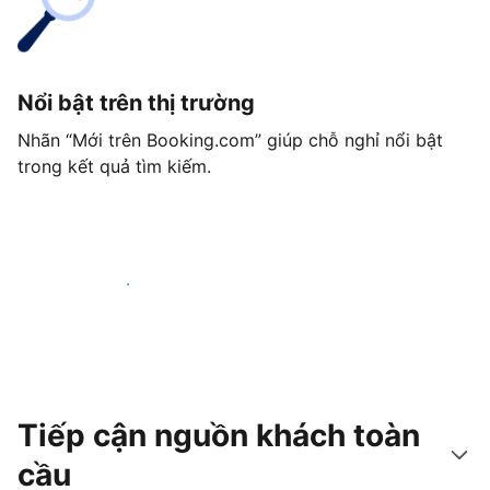
Nổi bật trên thị trường
Nhãn “Mới trên Booking.com” giúp chỗ nghỉ nổi bật
trong kết quả tìm kiếm.
Bắt đầu ngay hôm nay
Tiếp cận nguồn khách toàn
cầu