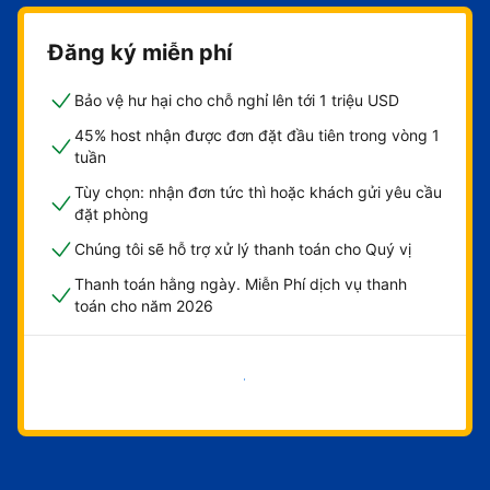
Đăng ký miễn phí
Bảo vệ hư hại cho chỗ nghỉ lên tới 1 triệu USD
45% host nhận được đơn đặt đầu tiên trong vòng 1
tuần
Tùy chọn: nhận đơn tức thì hoặc khách gửi yêu cầu
đặt phòng
Chúng tôi sẽ hỗ trợ xử lý thanh toán cho Quý vị
Thanh toán hằng ngày. Miễn Phí dịch vụ thanh
toán cho năm 2026
Bắt đầu ngay