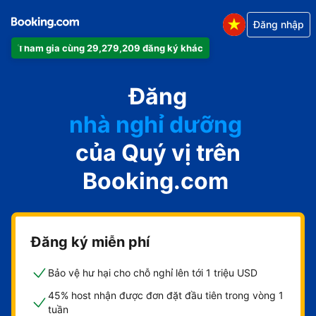
Đăng nhập
Tham gia cùng 29,279,209 đăng ký khác
căn hộ
khách sạn
Đăng
nhà nghỉ dưỡng
của Quý vị trên
guest house
Booking.com
nhà nghỉ B&B
Đăng ký miễn phí
Bảo vệ hư hại cho chỗ nghỉ lên tới 1 triệu USD
45% host nhận được đơn đặt đầu tiên trong vòng 1
tuần