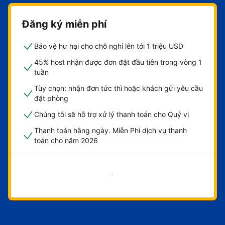
Đăng ký miễn phí
Bảo vệ hư hại cho chỗ nghỉ lên tới 1 triệu USD
45% host nhận được đơn đặt đầu tiên trong vòng 1
tuần
Tùy chọn: nhận đơn tức thì hoặc khách gửi yêu cầu
đặt phòng
Chúng tôi sẽ hỗ trợ xử lý thanh toán cho Quý vị
Thanh toán hằng ngày. Miễn Phí dịch vụ thanh
toán cho năm 2026
Bắt đầu ngay