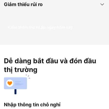
Giảm thiểu rủi ro
Kiếm thêm thu nhập ngay hôm nay
Dễ dàng bắt đầu và đón đầu
thị trường
Nhập thông tin chỗ nghỉ