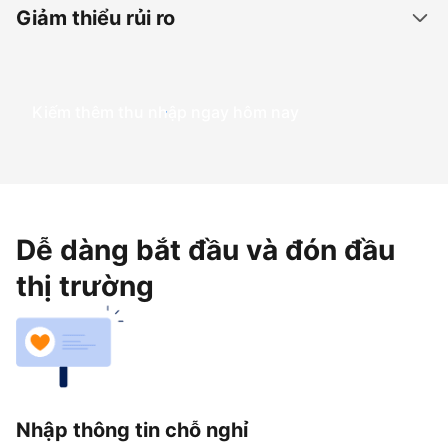
Giảm thiểu rủi ro
Kiếm thêm thu nhập ngay hôm nay
Dễ dàng bắt đầu và đón đầu
thị trường
Nhập thông tin chỗ nghỉ