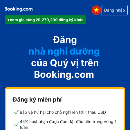
Đăng nhập
Tham gia cùng 29,279,209 đăng ký khác
căn hộ
khách sạn
Đăng
nhà nghỉ dưỡng
của Quý vị trên
guest house
Booking.com
nhà nghỉ B&B
Đăng ký miễn phí
Bảo vệ hư hại cho chỗ nghỉ lên tới 1 triệu USD
45% host nhận được đơn đặt đầu tiên trong vòng 1
tuần