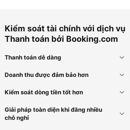
Kiểm soát tài chính với dịch vụ
Thanh toán bởi Booking.com
Thanh toán dễ dàng
Doanh thu được đảm bảo hơn
Kiểm soát dòng tiền tốt hơn
Giải pháp toàn diện khi đăng nhiều
chỗ nghỉ