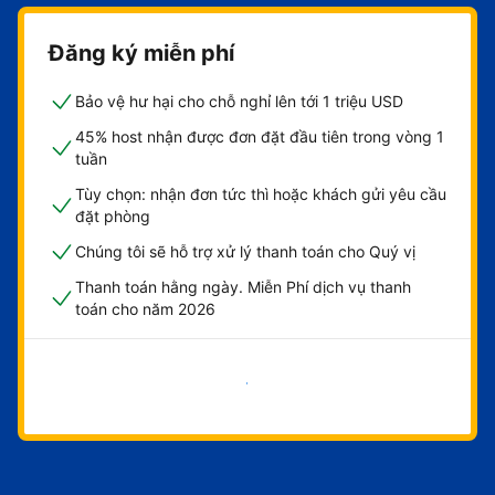
Đăng ký miễn phí
Bảo vệ hư hại cho chỗ nghỉ lên tới 1 triệu USD
45% host nhận được đơn đặt đầu tiên trong vòng 1
tuần
Tùy chọn: nhận đơn tức thì hoặc khách gửi yêu cầu
đặt phòng
Chúng tôi sẽ hỗ trợ xử lý thanh toán cho Quý vị
Thanh toán hằng ngày. Miễn Phí dịch vụ thanh
toán cho năm 2026
Bắt đầu ngay