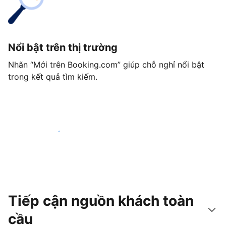
Nổi bật trên thị trường
Nhãn “Mới trên Booking.com” giúp chỗ nghỉ nổi bật
trong kết quả tìm kiếm.
Bắt đầu ngay hôm nay
Tiếp cận nguồn khách toàn
cầu