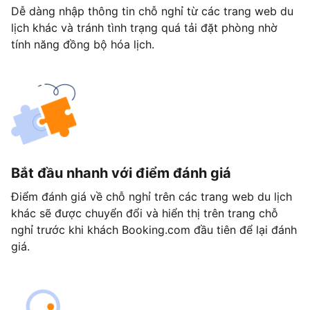
Dễ dàng nhập thông tin chỗ nghỉ từ các trang web du
lịch khác và tránh tình trạng quá tải đặt phòng nhờ
tính năng đồng bộ hóa lịch.
Bắt đầu nhanh với điểm đánh giá
Điểm đánh giá về chỗ nghỉ trên các trang web du lịch
khác sẽ được chuyển đổi và hiển thị trên trang chỗ
nghỉ trước khi khách Booking.com đầu tiên để lại đánh
giá.