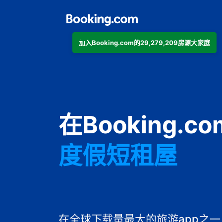
加入Booking.com的29,279,209房源大家庭
公寓
在Booking.
酒店
度假短租屋
旅馆
住宿加早餐旅
在全球下载量最大的旅游app之