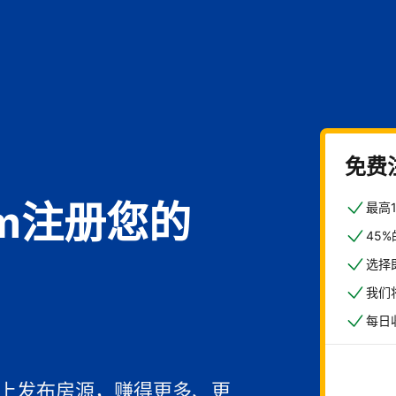
免费
com注册您的
最高
45
选择
我们
每日
馆
一上发布房源，赚得更多、更