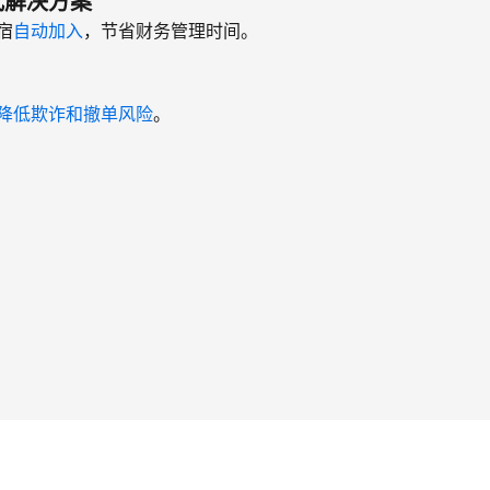
式解决方案
宿
自动加入
，节省财务管理时间。
降低欺诈和撤单风险
。