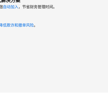
式解决方案
宿
自动加入
，节省财务管理时间。
降低欺诈和撤单风险
。