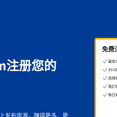
免费
com注册您的
最高
45
选择
我们
每日
馆
一上发布房源，赚得更多、更