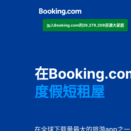
加入Booking.com的29,279,209房源大家庭
公寓
酒店
在Booking.
度假短租屋
旅馆
住宿加早餐旅
在全球下载量最大的旅游app之