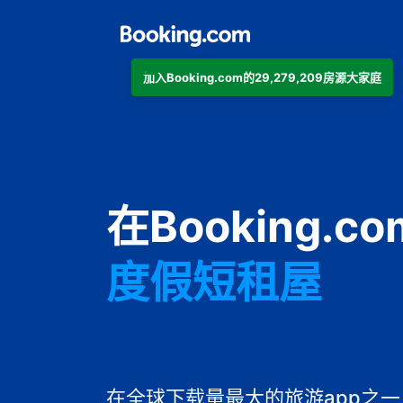
加入Booking.com的29,279,209房源大家庭
公寓
在Booking.
酒店
度假短租屋
旅馆
住宿加早餐旅
在全球下载量最大的旅游app之