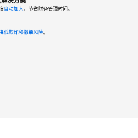
式解决方案
宿
自动加入
，节省财务管理时间。
降低欺诈和撤单风险
。