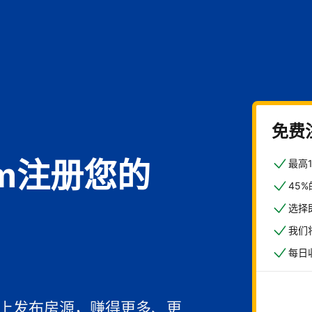
免费
com注册您的
最高
45
选择
我们
每日
馆
一上发布房源，赚得更多、更