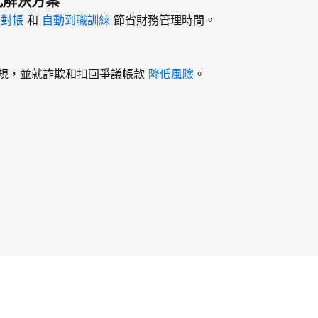
式解決方案
、
對帳
和
自動到職訓練
節省財務管理時間。
規，並就詐欺和扣回爭議帳款
降低風險
。