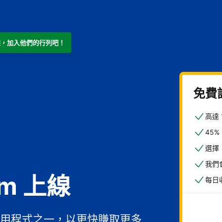
m 上線，加入他們的行列吧！
免費
高達
45
選擇
我們
om 上線
每日
用程式之一，以更快賺取更多