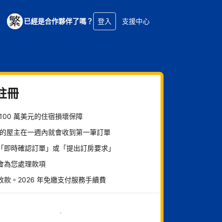
已經是合作夥伴了嗎？
登入
支援中心
註冊
 100 萬美元的住宿損壞保障
% 的屋主在一週內就會收到第一筆訂單
「即時確認訂單」或「提出訂房要求」
會為您處理款項
收款。2026 年免繳支付服務手續費
現在就開始