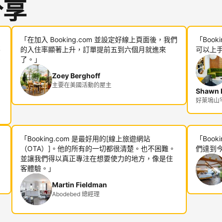
分享
「在加入 Booking.com 並設定好線上頁面後，我們
「Boo
不
的入住率顯著上升，訂單提前五到六個月就進來
可以上
多
了。」
Zoey Berghoff
主要在美國活動的屋主
Shawn R
好萊塢山宅邸
「Booking.com 是最好用的[線上旅遊網站
「Boo
（OTA）]。他的所有的一切都很清楚。也不困難。
們達到
並讓我們得以真正專注在想要使力的地方，像是住
客體驗。」
Martin Fieldman
Abodebed 總經理