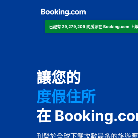
已經有 29,279,209 間房源在 Booking.co
公寓
讓您的
飯店
度假住所
家庭旅館
在 Booking.c
B&B
刊登於全球下載次數最多的旅遊應