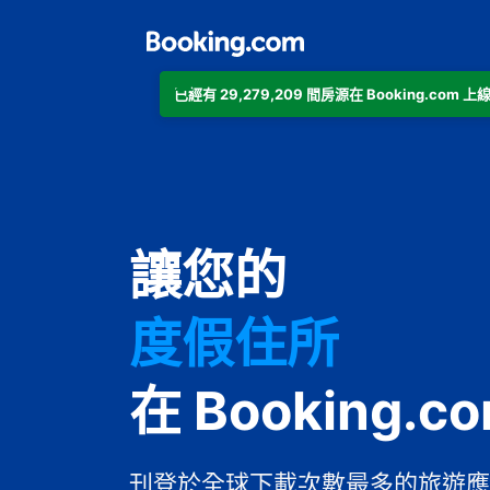
已經有 29,279,209 間房源在 Booking.co
公寓
讓您的
飯店
度假住所
家庭旅館
在 Booking.c
B&B
刊登於全球下載次數最多的旅遊應