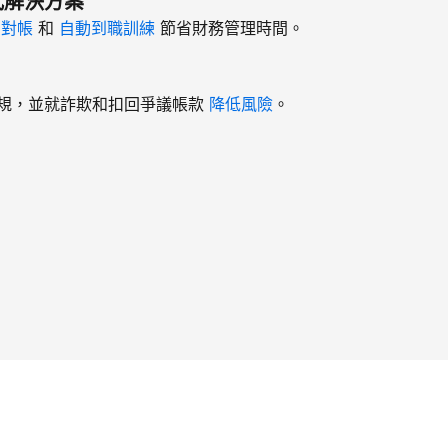
式解決方案
、
對帳
和
自動到職訓練
節省財務管理時間。
規，並就詐欺和扣回爭議帳款
降低風險
。