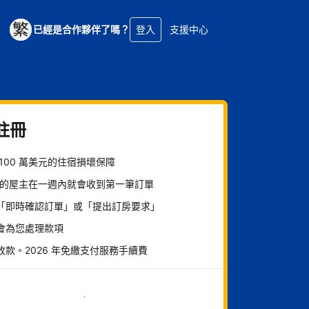
已經是合作夥伴了嗎？
登入
支援中心
註冊
 100 萬美元的住宿損壞保障
% 的屋主在一週內就會收到第一筆訂單
「即時確認訂單」或「提出訂房要求」
會為您處理款項
收款。2026 年免繳支付服務手續費
現在就開始