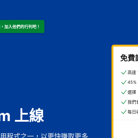
m 上線，加入他們的行列吧！
免費
高達
45
選擇
我們
om 上線
每日
用程式之一，以更快賺取更多