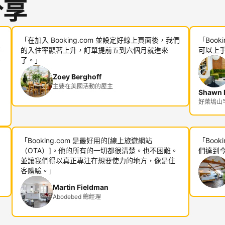
分享
「在加入 Booking.com 並設定好線上頁面後，我們
「Boo
不
的入住率顯著上升，訂單提前五到六個月就進來
可以上
多
了。」
Zoey Berghoff
主要在美國活動的屋主
Shawn R
好萊塢山宅邸
「Booking.com 是最好用的[線上旅遊網站
「Boo
（OTA）]。他的所有的一切都很清楚。也不困難。
們達到
並讓我們得以真正專注在想要使力的地方，像是住
客體驗。」
Martin Fieldman
Abodebed 總經理