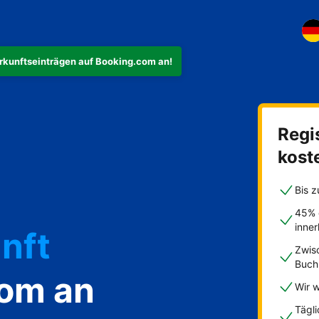
rkunftseinträgen auf Booking.com an!
Regis
ohnung
kost
Bis z
45% 
inne
nft
Zwis
Buch
com an
Wir w
Tägl