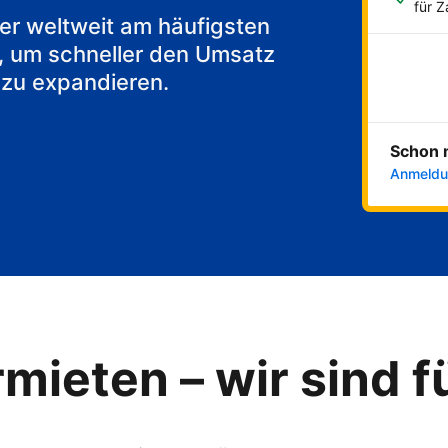
akfast
für 
 der weltweit am häufigsten
, um schneller den Umsatz
 zu expandieren.
Schon 
Anmeldu
mieten – wir sind f