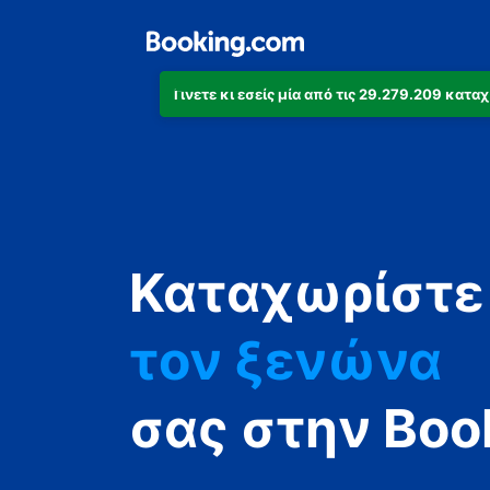
Γίνετε κι εσείς μία από τις 29.279.209 κατ
το διαμέρισμ
το ξενοδοχεί
Καταχωρίστε
την κατοικία
τον ξενώνα
τη βίλα
σας στην Boo