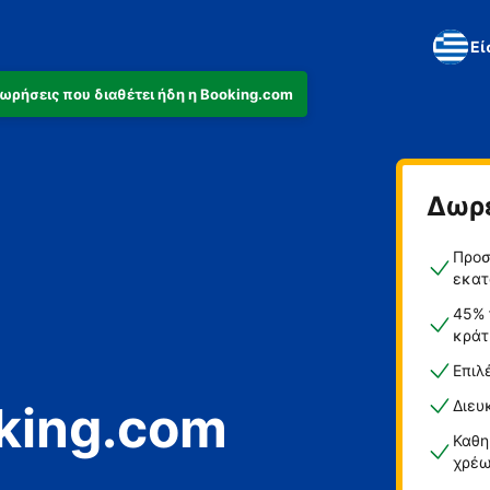
Εί
αχωρήσεις που διαθέτει ήδη η Booking.com
ά
Δωρ
ο
Προσ
 διακοπών
εκατ
45% 
κράτ
Επιλ
king.com
Διευ
Καθη
χρέω