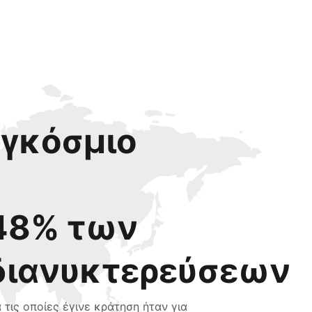
αγκόσμιο
48% των
διανυκτερεύσεων
α τις οποίες έγινε κράτηση ήταν για