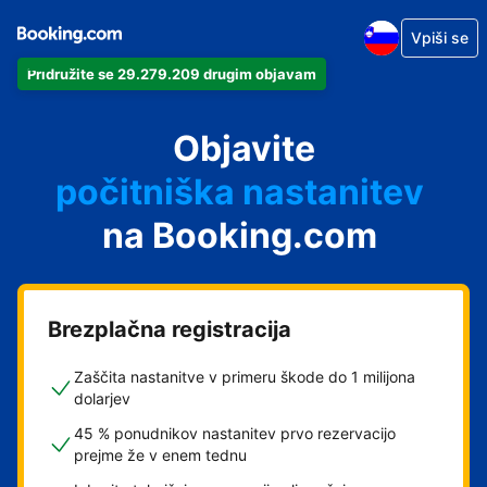
Vpiši se
Pridružite se 29.279.209 drugim objavam
svoj apartma
svoj hotel
Objavite
počitniška nastanitev
na Booking.com
svoje gostišče
svoj B&B
Brezplačna registracija
Zaščita nastanitve v primeru škode do 1 milijona
dolarjev
45 % ponudnikov nastanitev prvo rezervacijo
prejme že v enem tednu