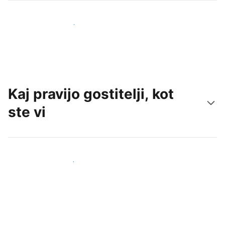
Pridobite nove goste še danes
Kaj pravijo gostitelji, kot
ste vi
Pridruži se drugim gostiteljem