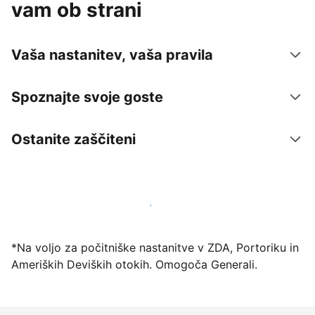
vam ob strani
Vaša nastanitev, vaša pravila
Spoznajte svoje goste
Ostanite zaščiteni
Danes ponudite nastanitev prek naše platforme
*Na voljo za počitniške nastanitve v ZDA, Portoriku in
Ameriških Deviških otokih. Omogoča Generali.